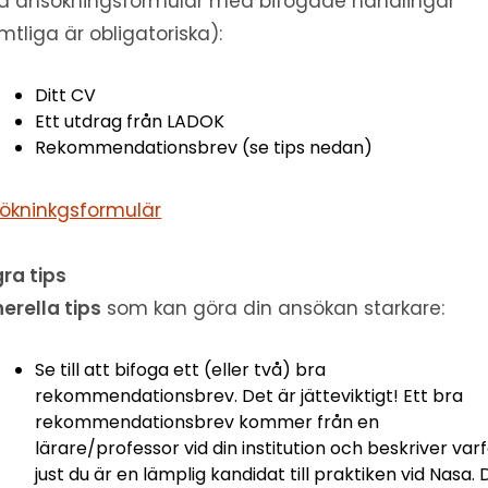
lld ansökningsformulär med bifogade handlingar
mtliga är obligatoriska):
Ditt CV
Ett utdrag från LADOK
Rekommendationsbrev (se tips nedan)
ökninkgsformulär
ra tips
erella tips
som kan göra din ansökan starkare:
Se till att bifoga ett (eller två) bra
rekommendationsbrev. Det är jätteviktigt! Ett bra
rekommendationsbrev kommer från en
lärare/professor vid din institution och beskriver var
just du är en lämplig kandidat till praktiken vid Nasa. 