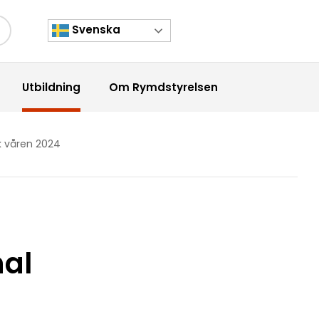
Svenska
kknapp
Utbildning
Om Rymdstyrelsen
k våren 2024
nal