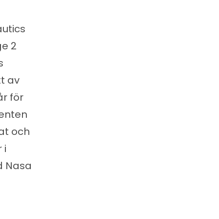
utics
ge 2
s
t av
r för
denten
at och
 i
id Nasa