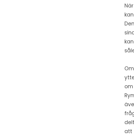
När
kan
Den
sin
kan
sål
Om 
ytt
om 
Rym
äve
frå
del
att