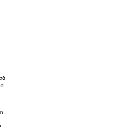
 på
a:
an
n