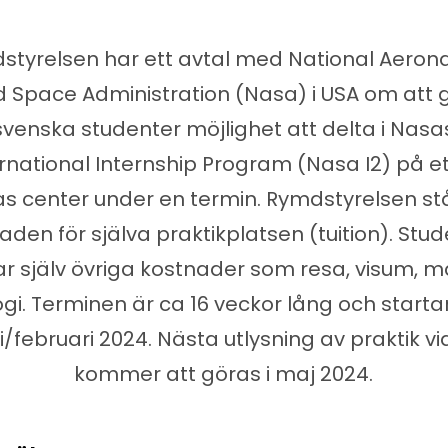
styrelsen har ett avtal med National Aerona
 Space Administration (Nasa) i USA om att 
svenska studenter möjlighet att delta i Nasa
ernational Internship Program (Nasa I2) på et
s center under en termin. Rymdstyrelsen stå
aden för själva praktikplatsen (tuition). Stu
ar själv övriga kostnader som resa, visum, m
ogi. Terminen är ca 16 veckor lång och startar
i/februari 2024. Nästa utlysning av praktik v
kommer att göras i maj 2024.