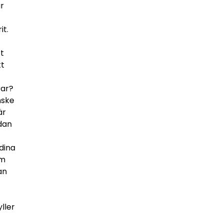
ar
it.
tt
tt
rar?
nske
är
idan
 dina
om
an
ller