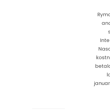
Rymd
and
Int
Nasa
kostn
betal
l
januar