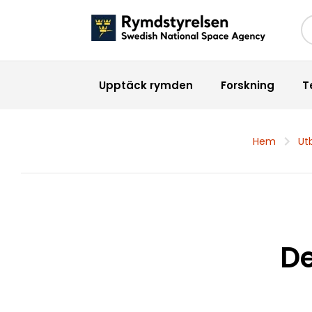
Sö
Upptäck rymden
Forskning
T
Hem
Ut
De