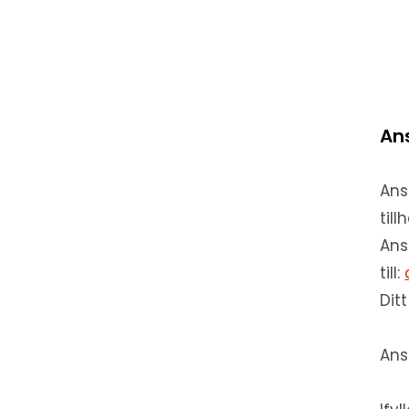
An
Ans
til
Ans
till:
Dit
Ans