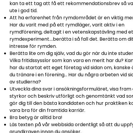
kan ta ett tag att få ett rekommendationsbrev så v
ute i god tid.
Att ha erfarenhet från rymdområdet är en viktig mer
Har du varit med på ett rymdläger, varit aktiv i en
rymdförening, deltagit i en vetenskapstävling med e
rymdexperiment….berätta i så fall det. Berätta om di
intresse för rymden.
Berätta lite om dig själv, vad du gör när du inte stude
Vilka fritidssysslor som kan vara en merit har du? Ka
har du startat ett eget företag vid sidan om, kanske 
du tränare i en förening… Har du några arbeten vid s
av studierna?
Utveckla dina svar i ansökningsformuläret, visa fram
styrkor och beskriv utförligt och genomtänkt vad s
gör dig till den bästa kandidaten och hur praktiken k
vara bra för din framtida karriär.
Bra betyg är alltid bra!
Läs texten på vår webbsida ordentligt så att du uppfy
grundkraven innan du ansöker.