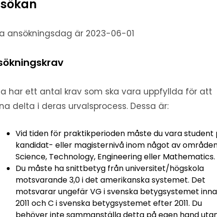
sökan
ta ansökningsdag är 2023-06-01
sökningskrav
a har ett antal krav som ska vara uppfyllda för att
na delta i deras urvalsprocess. Dessa är:
Vid tiden för praktikperioden måste du vara student
kandidat- eller magisternivå inom något av områden
Science, Technology, Engineering eller Mathematics.
Du måste ha snittbetyg från universitet/högskola
motsvarande 3,0 i det amerikanska systemet. Det
motsvarar ungefär VG i svenska betygsystemet inn
2011 och C i svenska betygsystemet efter 2011. Du
behöver inte sammanställa detta på egen hand uta