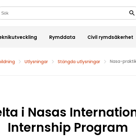
kfält
Sö
eknikutveckling
Rymddata
Civil rymdsäkerhet
Nasa-prakti
bildning
Utlysningar
Stängda utlysningar
lta i Nasas Internatio
Internship Program