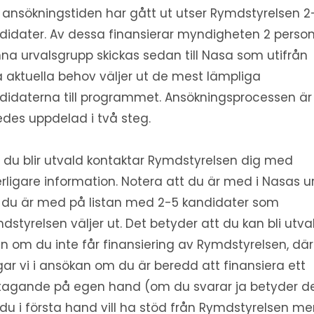
 ansökningstiden har gått ut utser Rymdstyrelsen 2
didater. Av dessa finansierar myndigheten 2 person
na urvalsgrupp skickas sedan till Nasa som utifrån
a aktuella behov väljer ut de mest lämpliga
didaterna till programmet. Ansökningsprocessen är
edes uppdelad i två steg.
du blir utvald kontaktar Rymdstyrelsen dig med
erligare information. Notera att du är med i Nasas u
du är med på listan med 2-5 kandidater som
dstyrelsen väljer ut. Det betyder att du kan bli utva
n om du inte får finansiering av Rymdstyrelsen, där
gar vi i ansökan om du är beredd att finansiera ett
tagande på egen hand (om du svarar ja betyder d
 du i första hand vill ha stöd från Rymdstyrelsen m