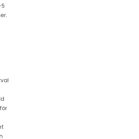
-5
er.
rval
ld
för
et
en