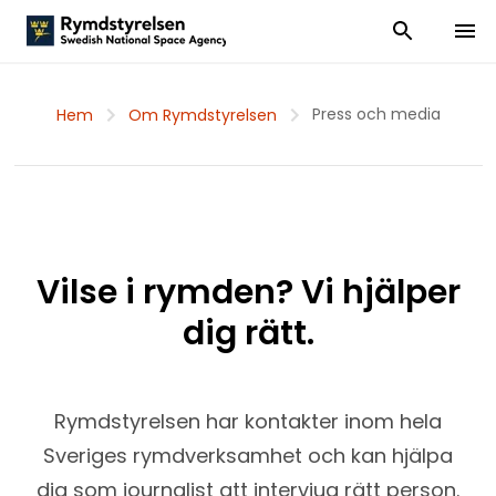
Visa och dölj
Visa 
Press och media
Hem
Om Rymdstyrelsen
Vilse i rymden? Vi hjälper
dig rätt.
Rymdstyrelsen har kontakter inom hela
Sveriges rymdverksamhet och kan hjälpa
dig som journalist att intervjua rätt person.