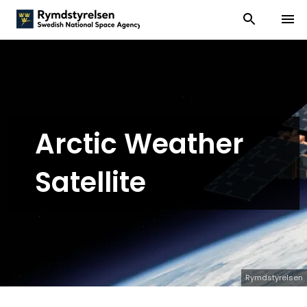
Visa och dölj
Visa 
Arctic Weather
Satellite
Rymdstyrelsen