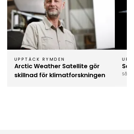
UPPTÄCK RYMDEN
UPP
Arctic Weather Satellite gör
Så 
skillnad för klimatforskningen
Så fu