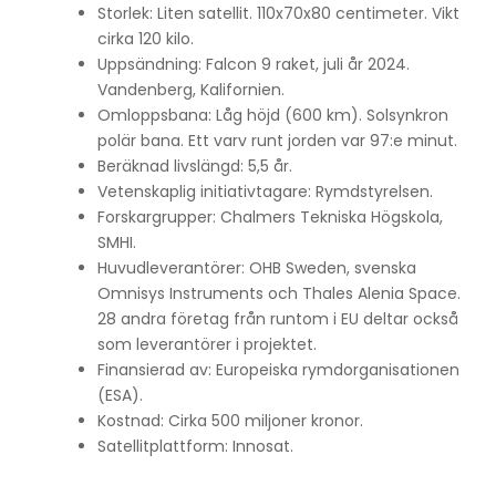
Storlek: Liten satellit. 110x70x80 centimeter. Vikt
cirka 120 kilo.
Uppsändning: Falcon 9 raket, juli år 2024.
Vandenberg, Kalifornien.
Omloppsbana: Låg höjd (600 km). Solsynkron
polär bana. Ett varv runt jorden var 97:e minut.
Beräknad livslängd: 5,5 år.
Vetenskaplig initiativtagare: Rymdstyrelsen.
Forskargrupper: Chalmers Tekniska Högskola,
SMHI.
Huvudleverantörer: OHB Sweden, svenska
Omnisys Instruments och Thales Alenia Space.
28 andra företag från runtom i EU deltar också
som leverantörer i projektet.
Finansierad av: Europeiska rymdorganisationen
(ESA).
Kostnad: Cirka 500 miljoner kronor.
Satellitplattform: Innosat.