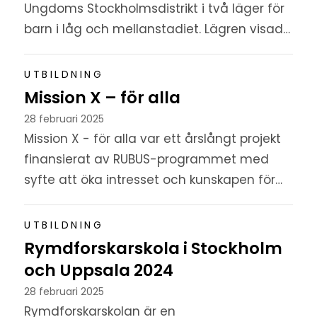
Ungdoms Stockholmsdistrikt i två läger för
barn i låg och mellanstadiet. Lägren visade
på ett stort intresse och behov av
rymdrelaterade aktiviteter bland yngre...
UTBILDNING
Mission X – för alla
28 februari 2025
Mission X - för alla var ett årslångt projekt
finansierat av RUBUS-programmet med
syfte att öka intresset och kunskapen för
STEGM-ämnen (science, technology,
engineering, geography, and
UTBILDNING
mathematics...
Rymdforskarskola i Stockholm
och Uppsala 2024
28 februari 2025
Rymdforskarskolan är en