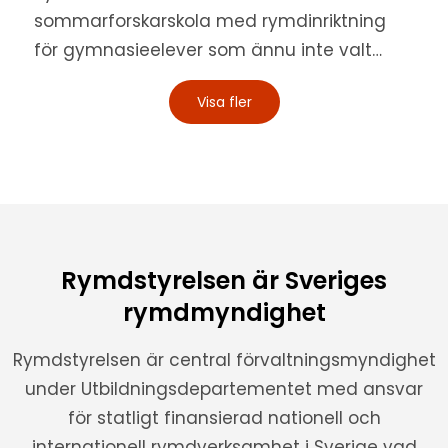
sommarforskarskola med rymdinriktning
för gymnasieelever som ännu inte valt
högre utbildning och har genomförts
Visa fler
årligen sedan 2016. Rymdforskarskolan
2024 bestod av två...
Rymdstyrelsen är Sveriges
rymdmyndighet
Rymdstyrelsen är central förvaltningsmyndighet
under Utbildningsdepartementet med ansvar
för statligt finansierad nationell och
internationell rymdverksamhet i Sverige vad