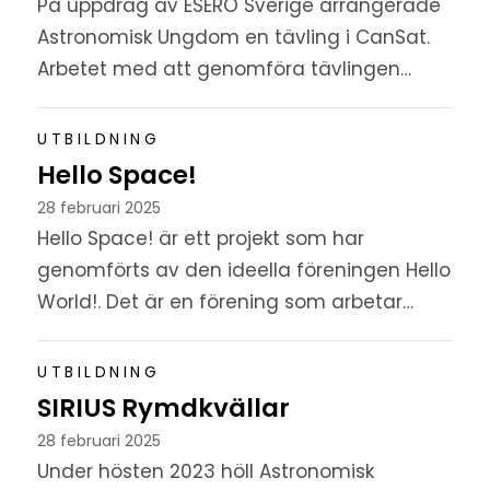
På uppdrag av ESERO Sverige arrangerade
Astronomisk Ungdom en tävling i CanSat.
Arbetet med att genomföra tävlingen
inleddes i november 2023 då
projektgruppen tillsattes och planeringen
UTBILDNING
startade....
Hello Space!
28 februari 2025
Hello Space! är ett projekt som har
genomförts av den ideella föreningen Hello
World!. Det är en förening som arbetar
med att göra digitalt skapande tillgängligt
för barn och unga, oavsett bakgrund...
UTBILDNING
SIRIUS Rymdkvällar
28 februari 2025
Under hösten 2023 höll Astronomisk