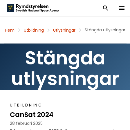
Visa och dölj
Visa 
Stängda utlysningar
Hem
Utbildning
Utlysningar
Stängda
utlysningar
UTBILDNING
CanSat 2024
28 februari 2025