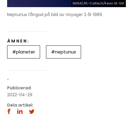
NASA/JPL-Caltech/Kevin M. Gill
Neptunus fångad på bild av Voyager 2 år 1989.
ÄMNEN:
#planeter
#neptunus
´
Publicerad
2022-04-29
Dela artikel: