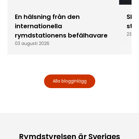
En hälsning från den
Skic
internationella
stu
rymdstationens befälhavare
23 ju
03 augusti 2026
Alla blogginlägg
Rymdstyrelsen är Sveriges