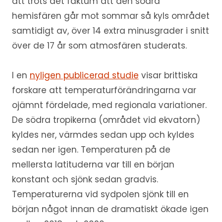
att trots det faktum att den södra
hemisfären går mot sommar så kyls området
samtidigt av, över 14 extra minusgrader i snitt
över de 17 år som atmosfären studerats.
I en
nyligen publicerad studie
visar brittiska
forskare att temperaturförändringarna var
ojämnt fördelade, med regionala variationer.
De södra tropikerna (området vid ekvatorn)
kyldes ner, värmdes sedan upp och kyldes
sedan ner igen. Temperaturen på de
mellersta latituderna var till en början
konstant och sjönk sedan gradvis.
Temperaturerna vid sydpolen sjönk till en
början något innan de dramatiskt ökade igen