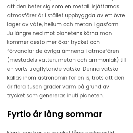
att den beter sig som en metall. Isjättarnas
atmosfärer är i stället uppbyggda av ett övre
lager av väte, helium och metan i gasform.
Ju längre ned mot planetens kärna man
kommer desto mer ökar trycket och
förvandlar de övriga ämnena i atmosfären
(mestadels vatten, metan och ammoniak) till
en sorts trögflytande vätska. Denna vätska
kallas inom astronomin för en is, trots att den
är flera tusen grader varm på grund av
trycket som genereras inuti planeten.
Fyrtio år lång sommar
Neptunus har en mycket lång omloppstid