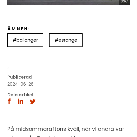
SSC
ÄMNEN:
#ballonger
#esrange
´
Publicerad
2024-06-26
Dela artikel:
På midsommaraftons kväll, när vi andra var