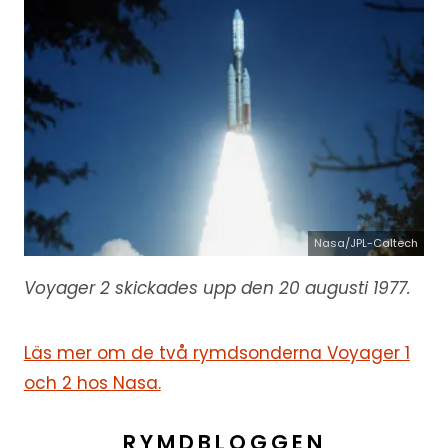
Nasa/JPL-Caltech
Voyager 2 skickades upp den 20 augusti 1977.
Läs mer om de två rymdsonderna Voyager 1
och 2 hos Nasa.
RYMDBLOGGEN