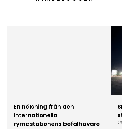
En hälsning från den
Skic
internationella
stu
rymdstationens befälhavare
23 ju