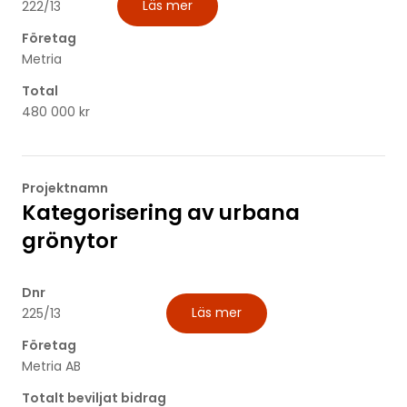
Läs mer
222/13
Företag
Metria
Total
480 000 kr
Projektnamn
Kategorisering av urbana
grönytor
Dnr
Läs mer
225/13
Företag
Metria AB
Totalt beviljat bidrag