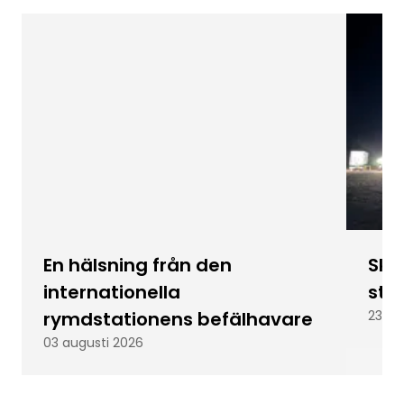
En hälsning från den
Skic
internationella
stu
rymdstationens befälhavare
23 ju
03 augusti 2026