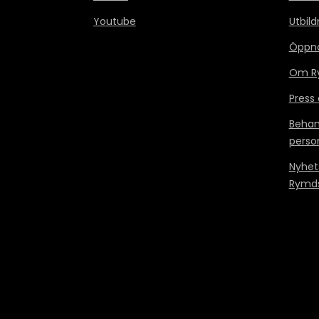
Youtube
Utbild
Öppn
Om Ry
Press
Behan
perso
Nyhet
Rymds