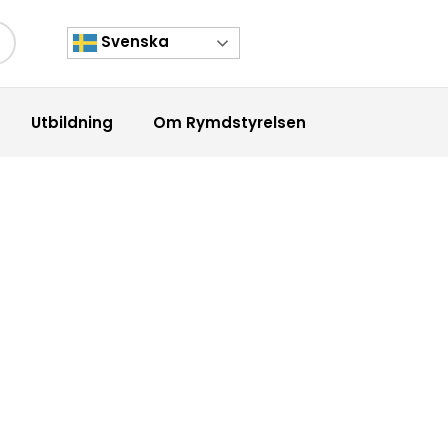
Svenska
kknapp
Utbildning
Om Rymdstyrelsen