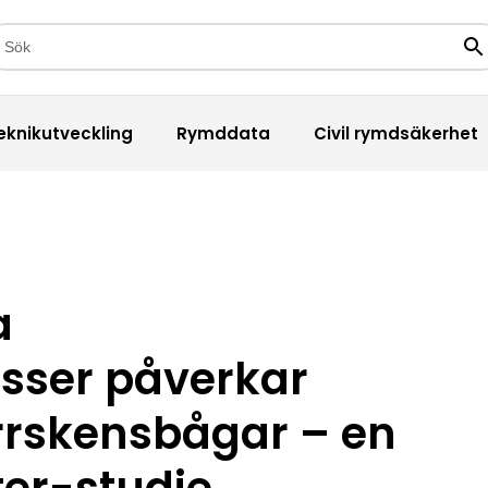
kfält
Sö
eknikutveckling
Rymddata
Civil rymdsäkerhet
a
sser påverkar
rrskensbågar – en
er-studie