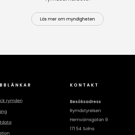
Läs mer om myndigheten
BBLÄNKAR
KONTAKT
ck rymden
Besöksadress
Rymdstyrelsen
ning
Hemvärnsgatan 9
itdata
171 54 Solna
ation