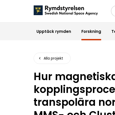
Sö
Upptäck rymden
Forskning
T
Alla projekt
Hur magnetisk
kopplingsproce
transpolära no
MMS- och Clust