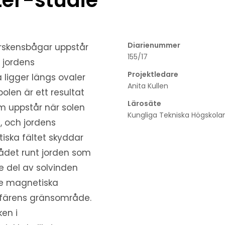
Diarienummer
rrskensbågar uppstår
155/17
 jordens
Projektledare
ligger längs ovaler
Anita Kullen
len är ett resultat
Lärosäte
m uppstår när solen
Kungliga Tekniska Högskola
, och jordens
iska fältet skyddar
ådet runt jorden som
e del av solvinden
de magnetiska
färens gränsområde.
en i