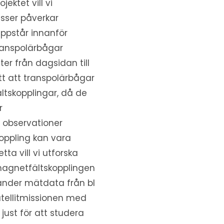
ektet vill vi
sser påverkar
uppstår innanför
ranspolärbågar
ter från dagsidan till
ott att transpolärbågar
ltskopplingar, då de
r
 observationer
oppling kan vara
tta vill vi utforska
agnetfältskopplingen
änder mätdata från bl
atellitmissionen med
just för att studera