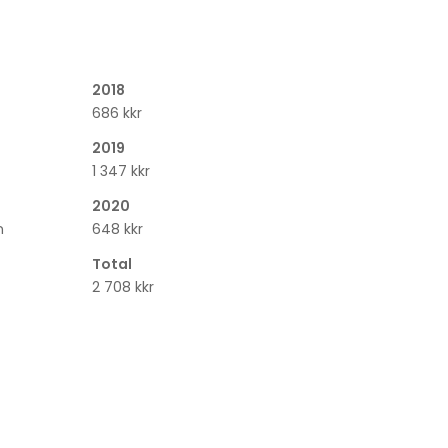
2018
686 kkr
2019
1 347 kkr
2020
n
648 kkr
Total
2 708 kkr