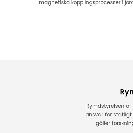
magnetiska kopplingsprocesser i jo
Rym
Rymdstyrelsen är
ansvar för statlig
gäller forskni