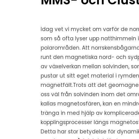
Idag vet vi mycket om varför de no
som så ofta lyser upp natthimmeln i
polarområden. Att norrskensbågarna 
runt den magnetiska nord- och sydpo
av växelverkan mellan solvinden, so
pustar ut sitt eget material i rymden
magnetfält.Trots att det geomagnet
oss väl från solvinden inom det omr
kallas magnetosfären, kan en mindr
tränga in med hjälp av komplicera
kopplingsprocesser längs magnetos
Detta har stor betydelse för dynamik