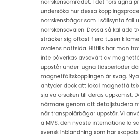
norrskensområdet. I det förslagna proj
undersöka hur dessa kopplingsproce
norrskensbågar som i sällsynta fall 
norrskensovalen. Dessa så kallade t
sträcker sig oftast flera tusen kilome
ovalens nattsida. Hittills har man tr
inte påverkas avsevärt av magnetfä
uppstår under lugna tidsperioder dä
magnetfältskopplingen är svag. Nya
antyder dock att lokal magnetfältsk
själva orsaken till deras uppkomst. De
närmare genom att detaljstudera m
när transpolärbågar uppstår. Vi anv
a MMS, den nyaste internationella s
svensk inblandning som har skapats 