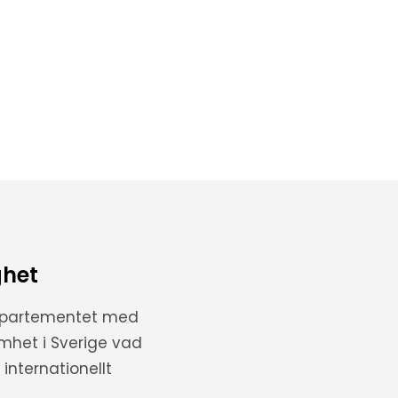
ghet
departementet med
amhet i Sverige vad
internationellt