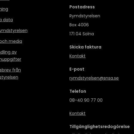
Postadress
ning
Rymdstyrelsen
a data
Box 4006
mdstyrelsen
171 04 Solna
 och media
Skicka faktura
dling av
Kontakt
nuppgifter
E-post
sbrev från
tyrelsen
rymdstyrelsen@snsa.se
Telefon
08-40 90 77 00
Kontakt
Tillgänglighetsredogörelse