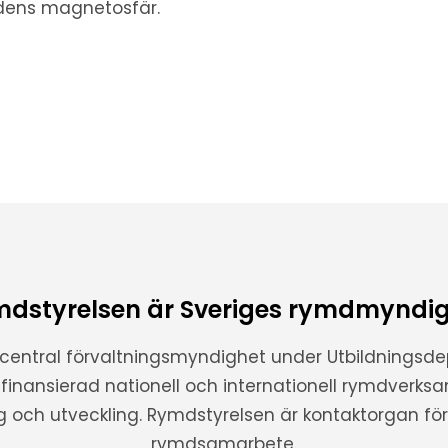
rdens magnetosfär.
dstyrelsen är Sveriges rymdmyndi
 central förvaltningsmyndighet under Utbildnings
t finansierad nationell och internationell rymdverks
ng och utveckling. Rymdstyrelsen är kontaktorgan för 
rymdsamarbete.