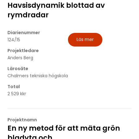
Havsisdynamik blottad av
rymdradar
Diarienummer
Läs mer
124/15
Projektledare
Anders Berg
Lärosäte
Chalmers tekniska högskola
Total
2 529 kkr
Projektnamn
En ny metod för att mäta grön
bladyta och