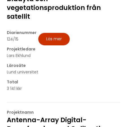
vegetationsproduktion från
satellit
Diarienummer
Läs mer
124/15
Projektledare
Lars Ekhlund
Lärosäte
Lund universitet
Total
3 141 kkr
Projektnamn
Antenna-Array Digital-