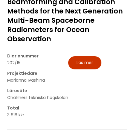
Beamforming and Calibration
Methods for the Next Generation
Multi-Beam Spaceborne
Radiometers for Ocean
Observation
Diarienummer
Läs mer
202/15
Projektledare
Marianna Ivashina
Lärosäte
Chalmers tekniska högskolan
Total
3 818 kkr