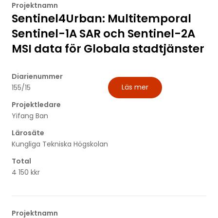
Projektnamn
Sentinel4Urban: Multitemporal
Sentinel-1A SAR och Sentinel-2A
MSI data för Globala stadtjänster
Diarienummer
Läs mer
155/15
Projektledare
Yifang Ban
Lärosäte
Kungliga Tekniska Högskolan
Total
4 150 kkr
Projektnamn