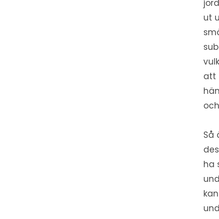
jor
ut 
smä
sub
vul
att
hän
och
Så 
des
ha 
und
kan
und