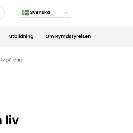
Svenska
kknapp
Utbildning
Om Rymdstyrelsen
liv på Mars
 liv