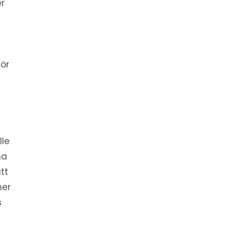
er
för
lle
na
tt
ner
s