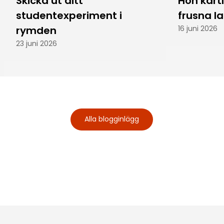
Skicka ut ditt
Hon kart
studentexperiment i
frusna l
rymden
16 juni 2026
23 juni 2026
Alla blogginlägg