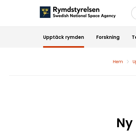
Sö
Upptäck rymden
Forskning
T
Hem
U
Ny 