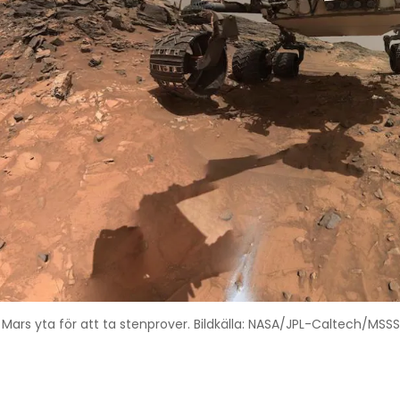
 Mars yta för att ta stenprover. Bildkälla: NASA/JPL-Caltech/MSSS