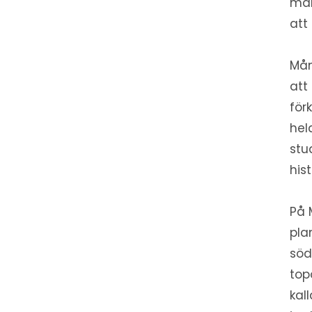
man
att
Mån
att
för
hel
stu
his
På 
pla
söd
top
kal