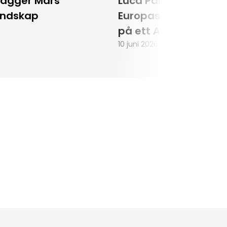
lägger Mars
Luca Parmitano blir
andskap
Europas första astr
på ett Artemisuppd
10 juni 2026