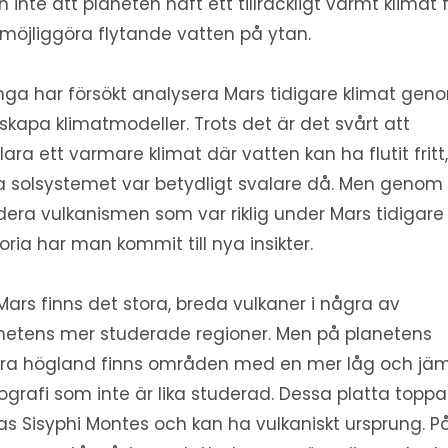
 inte att planeten haft ett tillräckligt varmt klimat 
 möjliggöra flytande vatten på ytan.
ga har försökt analysera Mars tidigare klimat gen
 skapa klimatmodeller. Trots det är det svårt att
klara ett varmare klimat där vatten kan ha flutit fritt
a solsystemet var betydligt svalare då. Men genom 
dera vulkanismen som var riklig under Mars tidigare
toria har man kommit till nya insikter.
Mars finns det stora, breda vulkaner i några av
netens mer studerade regioner. Men på planetens
ra högland finns områden med en mer låg och jä
ografi som inte är lika studerad. Dessa platta toppa
las Sisyphi Montes och kan ha vulkaniskt ursprung. P