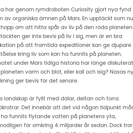
a har genom rymdroboten Curiosity gjort nya fynd 
m av organiska ämnen på Mars. En upptäckt som n
 hopp om att hitta spår av liv på den röda planeten
täckten ger inte bevis på liv i sig, men är en bra
ikation på att framtida expeditioner kan ge djupare
ståelse kring liv som kan ha funnits på planeten.
matet under Mars tidiga historia har länge diskuterat
 planeten varm och blöt, eller kall och isig? Nasas n
skning ger bevis för det senare.
s landskap är fyllt med dalar, deltan och torra
jökratrar. Det innebär att det vid någon tidpunkt må
 ha funnits flytande vatten på planetens yta,
modligen för omkring 4 miljarder år sedan. Dock tror