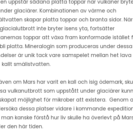
den uppstår sådana platta toppar när vulkaner bryt
under glaciärer. Kombinationen av värme och
ltvatten skapar platta toppar och branta sidor. När
glacialutbrott inte bryter isens yta, fortsätter
kanernas toppar att växa fram konformade istället 
 bli platta. Mineralogin som produceras under dessa
delser är unik tack vare samspelet mellan het lava
 kallt smälistvatten.
även om Mars har varit en kall och isig ödemark, sku
sa vulkanutbrott som uppstått under glaciärer kun
skapat möjlighet för mikrober att existera. Genom a
ersöka dessa platser vidare i kommande expeditio
 man kanske förstå hur liv skulle ha överlevt på Mar
er den här tiden.