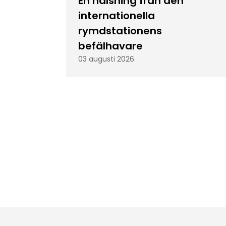
En hälsning från den
internationella
rymdstationens
befälhavare
03 augusti 2026