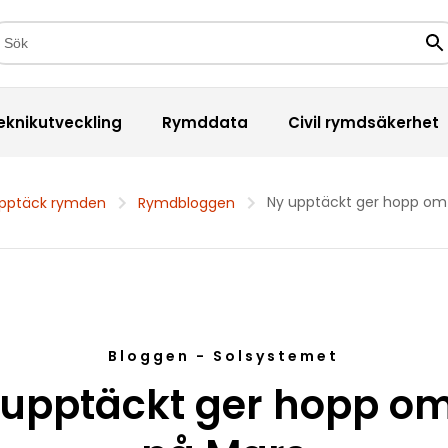
kfält
Sö
eknikutveckling
Rymddata
Civil rymdsäkerhet
Ny upptäckt ger hopp om 
pptäck rymden
Rymdbloggen
Bloggen - Solsystemet
upptäckt ger hopp om