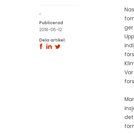
Nas
´
for
Publicerad
ger
2018-06-12
Upp
Dela artikel:
ind
för
Kli
Var
for
Mar
ins
det
för