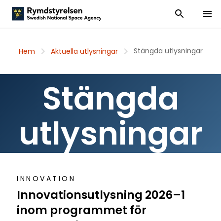
Visa och dölj
Visa 
Stängda utlysningar
Hem
Aktuella utlysningar
Stängda
utlysningar
INNOVATION
Innovationsutlysning 2026–1
inom programmet för