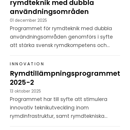
rymdteknik med dubbla
användningsområden
01 december 2025
Programmet för rymdteknik med dubbla
användningsområden genomförs i syfte
att stärka svensk rymdkompetens och
bidra till Sveriges utrikes-, säkerhets- och
försvarspolitiska intressen.
INNOVATION
Rymdtillämpningsprogrammet
2025-2
13 oktober 2025
Programmet har till syfte att stimulera
innovativ teknikutveckling inom
rymdinfrastruktur, samt rymdtekniska
tillämpningar, exempelvis tjänster utifrån