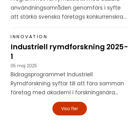
användningsområden genomförs i syfte
att stärka svenska företags konkurrenskraft
inklusive möjligheterna att delta i och dra
nytta av internationella...
INNOVATION
Industriell rymdforskning 2025-
1
05 maj 2025
Bidragsprogrammet Industriell
Rymdforskning syftar till att föra samman
företag med akademi i forskningsnära
teknik och tjänsteutvecklingsprojekt.
Visa fler
Programmet vänder sig således till företag
samt...