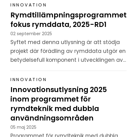
exploatering av rymddata för
INNOVATION
samhälleliga...
Rymdtillämpningsprogrammet
fokus rymddata, 2025-RD1
02 september 2025
Syftet med denna utlysning är att stödja
projekt där förädling av rymddata utgör en
betydelsefull komponent i utvecklingen av
tjänster, produkter eller delsystem.
INNOVATION
Innovationsutlysning 2025
inom programmet för
rymdteknik med dubbla
användningsområden
05 maj 2025
Programmet för rymdteknik med dubbla