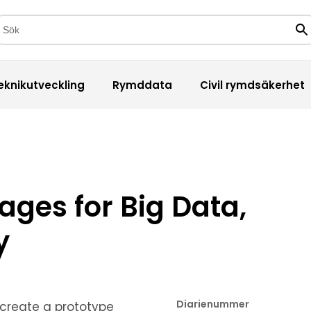
kfält
Sö
eknikutveckling
Rymddata
Civil rymdsäkerhet
ges for Big Data,
y
Diarienummer
o create a prototype