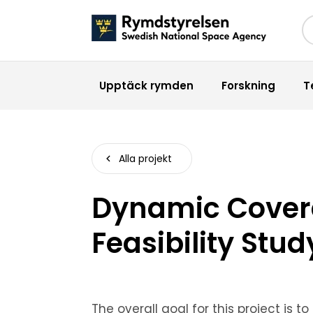
Sö
Upptäck rymden
Forskning
T
Alla projekt
Dynamic Covera
Feasibility Stud
The overall goal for this project is t