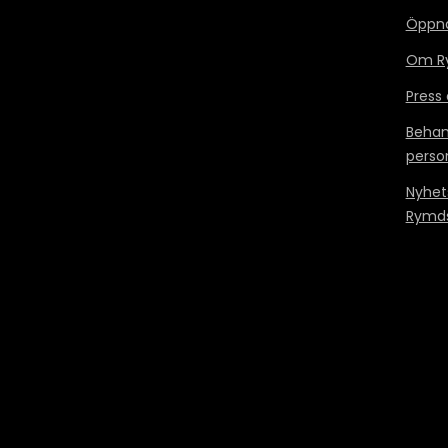
Öppn
Om Ry
Press
Behan
perso
Nyhet
Rymds