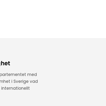
ghet
departementet med
amhet i Sverige vad
internationellt