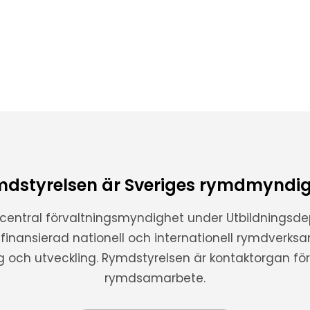
dstyrelsen är Sveriges rymdmyndi
 central förvaltningsmyndighet under Utbildnings
t finansierad nationell och internationell rymdverks
ng och utveckling. Rymdstyrelsen är kontaktorgan för 
rymdsamarbete.