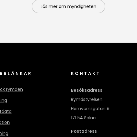
Läs mer om myndigheten
BBLÄNKAR
KONTAKT
ck rymden
Besöksadress
Rymdstyrelsen
ning
Hemvärnsgatan 9
itdata
171 54 Solna
ation
Postadress
ning