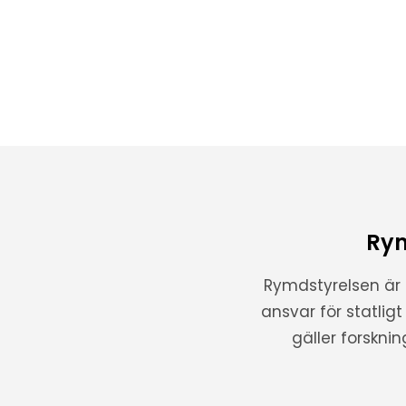
Rym
Rymdstyrelsen är
ansvar för statlig
gäller forskni