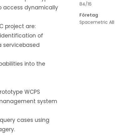
84/16
to access dynamically
Företag
Spacemetric AB
 project are:
dentification of
 a servicebased
abilities into the
prototype WCPS
e management system
query cases using
agery.