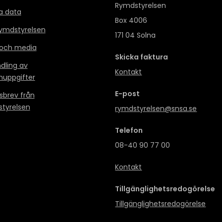
Rymdstyrelsen
a data
Box 4006
mdstyrelsen
171 04 Solna
 och media
Skicka faktura
dling av
Kontakt
nuppgifter
E-post
sbrev från
tyrelsen
rymdstyrelsen@snsa.se
Telefon
08-40 90 77 00
Kontakt
Tillgänglighetsredogörelse
Tillgänglighetsredogörelse