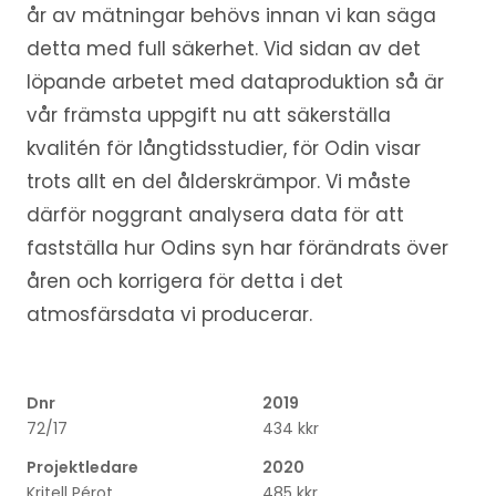
år av mätningar behövs innan vi kan säga
detta med full säkerhet. Vid sidan av det
löpande arbetet med dataproduktion så är
vår främsta uppgift nu att säkerställa
kvalitén för långtidsstudier, för Odin visar
trots allt en del ålderskrämpor. Vi måste
därför noggrant analysera data för att
fastställa hur Odins syn har förändrats över
åren och korrigera för detta i det
atmosfärsdata vi producerar.
Dnr
2019
72/17
434 kkr
Projektledare
2020
Kritell Pérot
485 kkr