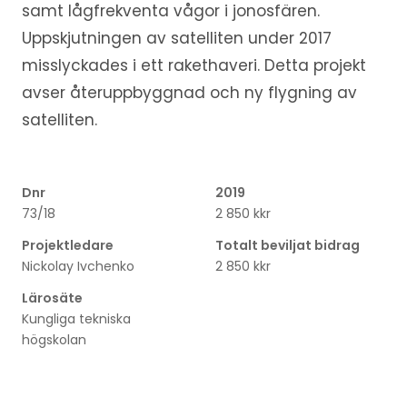
samt lågfrekventa vågor i jonosfären.
Uppskjutningen av satelliten under 2017
misslyckades i ett rakethaveri. Detta projekt
avser återuppbyggnad och ny flygning av
satelliten.
Dnr
2019
73/18
2 850 kkr
Projektledare
Totalt beviljat bidrag
Nickolay Ivchenko
2 850 kkr
Lärosäte
Kungliga tekniska
högskolan