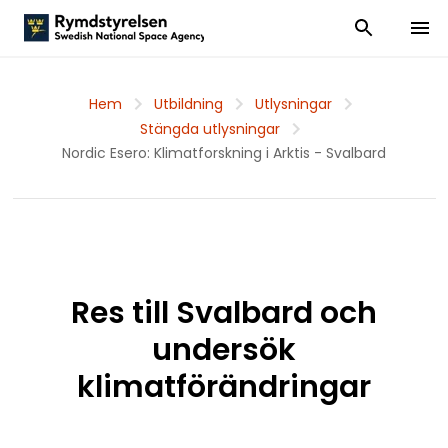
Visa och dölj
Visa 
Hem
Utbildning
Utlysningar
Stängda utlysningar
Nordic Esero: Klimatforskning i Arktis - Svalbard
Res till Svalbard och
undersök
klimatförändringar