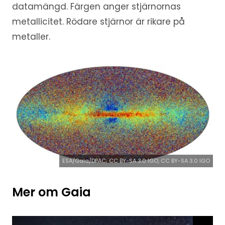
datamängd. Färgen anger stjärnornas
metallicitet. Rödare stjärnor är rikare på
metaller.
ESA/Gaia/DPAC; CC BY-SA 3.0 IGO, CC BY-SA 3.0 IGO
Mer om Gaia