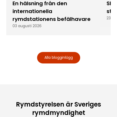
En hälsning från den
Skic
internationella
stu
rymdstationens befälhavare
23 ju
03 augusti 2026
Alla blogginlägg
Rymdstyrelsen är Sveriges
rymdmyndighet