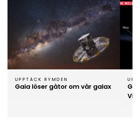
UPPTÄCK RYMDEN
UPP
Gaia löser gåtor om vår galax
Gala
Vin