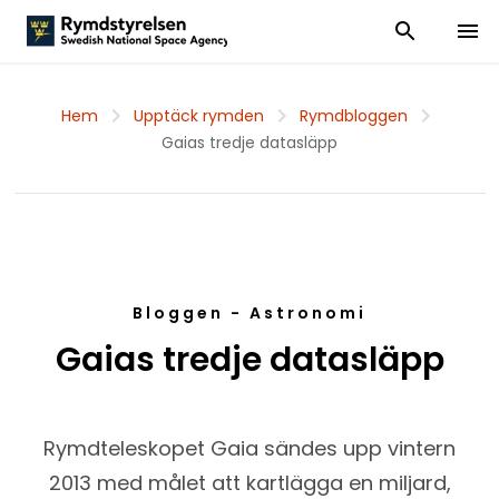
Visa och dölj
Visa 
Hem
Upptäck rymden
Rymdbloggen
Gaias tredje datasläpp
Bloggen - Astronomi
Gaias tredje datasläpp
Rymdteleskopet Gaia sändes upp vintern
2013 med målet att kartlägga en miljard,