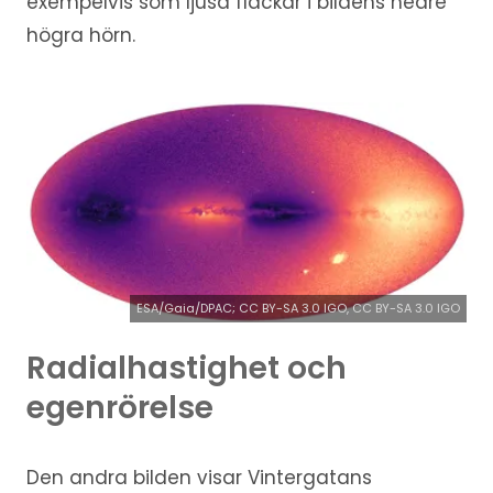
exempelvis som ljusa fläckar i bildens nedre
högra hörn.
ESA/Gaia/DPAC; CC BY-SA 3.0 IGO, CC BY-SA 3.0 IGO
Radialhastighet och
egenrörelse
Den andra bilden visar Vintergatans