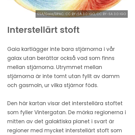
ESA/Gaia/DPAC; CC BY-SA 3.0 IGO, CC BY-SA 3.0 IGO
Interstellärt stoft
Gaia kartlägger inte bara stjärnorna i vår
galax utan berättar också vad som finns
mellan stjärnorna. Utrymmet mellan
stjärnorna är inte tomt utan fyllt av damm
och gasmoln, ur vilka stjärnor föds.
Den här kartan visar det interstellära stoftet
som fyller Vintergatan. De mörka regionerna i
mitten av det galaktiska planet i svart är
regioner med mycket interstellärt stoft som