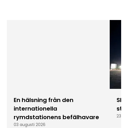
En hälsning från den
Skic
internationella
stu
rymdstationens befälhavare
23 ju
03 augusti 2026