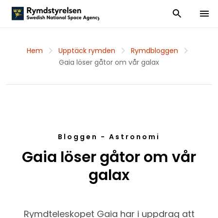
Visa och dölj
Visa 
Hem
Upptäck rymden
Rymdbloggen
Gaia löser gåtor om vår galax
Bloggen - Astronomi
Gaia löser gåtor om vår
galax
Rymdteleskopet Gaia har i uppdrag att