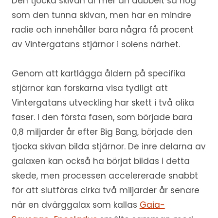
Den tjocka skivan är mer än dubbelt så hög
som den tunna skivan, men har en mindre
radie och innehåller bara några få procent
av Vintergatans stjärnor i solens närhet.
Genom att kartlägga åldern på specifika
stjärnor kan forskarna visa tydligt att
Vintergatans utveckling har skett i två olika
faser. I den första fasen, som började bara
0,8 miljarder år efter Big Bang, började den
tjocka skivan bilda stjärnor. De inre delarna av
galaxen kan också ha börjat bildas i detta
skede, men processen accelererade snabbt
för att slutföras cirka två miljarder år senare
när en dvärggalax som kallas
Gaia-