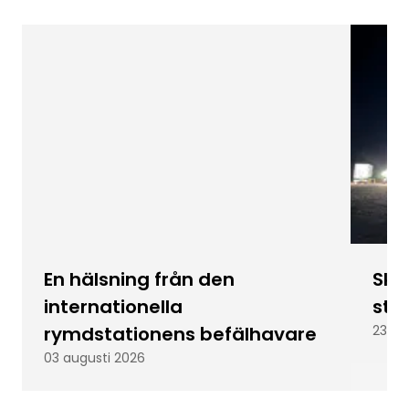
En hälsning från den
Skic
internationella
stu
rymdstationens befälhavare
23 ju
03 augusti 2026