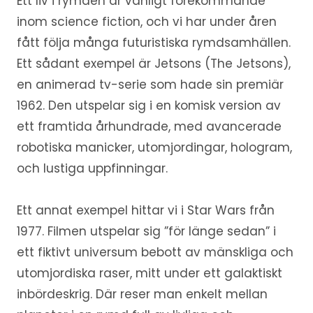
Ett liv i rymden är vanligt förekommande
inom science fiction, och vi har under åren
fått följa många futuristiska rymdsamhällen.
Ett sådant exempel är Jetsons (The Jetsons),
en animerad tv-serie som hade sin premiär
1962. Den utspelar sig i en komisk version av
ett framtida århundrade, med avancerade
robotiska manicker, utomjordingar, hologram,
och lustiga uppfinningar.
Ett annat exempel hittar vi i Star Wars från
1977. Filmen utspelar sig ”för länge sedan” i
ett fiktivt universum bebott av mänskliga och
utomjordiska raser, mitt under ett galaktiskt
inbördeskrig. Där reser man enkelt mellan