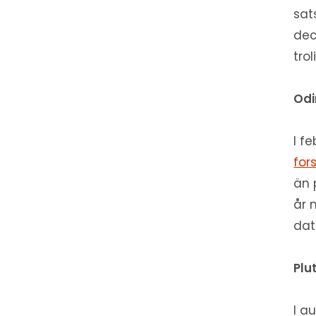
sat
dec
tro
Odi
I f
for
än 
år 
dat
Plut
I a