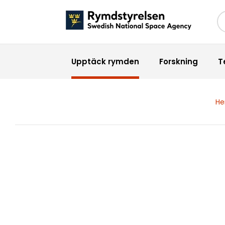
Sö
Upptäck rymden
Forskning
T
H