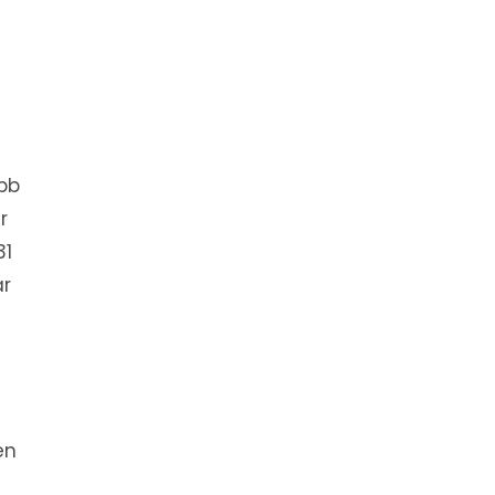
bb
r
31
är
en