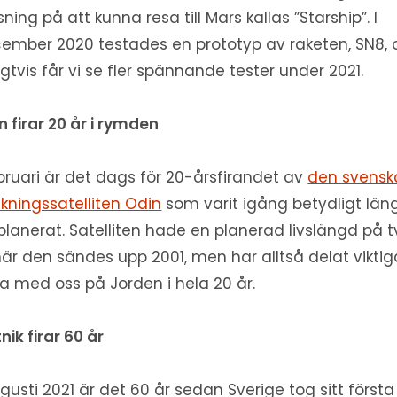
sning på att kunna resa till Mars kallas ”Starship”. I
ember 2020 testades en prototyp av raketen, SN8, 
ligtvis får vi se fler spännande tester under 2021.
n firar 20 år i rymden
ebruari är det dags för 20-årsfirandet av
den svensk
skningssatelliten Odin
som varit igång betydligt län
planerat. Satelliten hade en planerad livslängd på 
när den sändes upp 2001, men har alltså delat viktig
a med oss på Jorden i hela 20 år.
nik firar 60 år
ugusti 2021 är det 60 år sedan Sverige tog sitt första