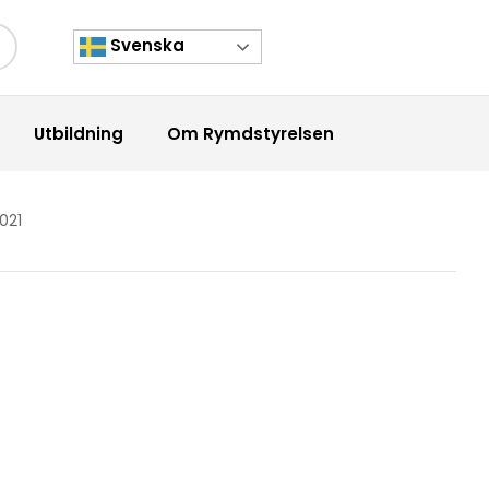
Svenska
kknapp
Utbildning
Om Rymdstyrelsen
021