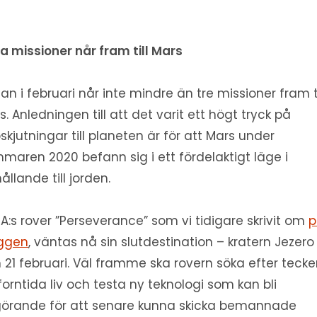
ra missioner når fram till Mars
an i februari når inte mindre än tre missioner fram ti
s. Anledningen till att det varit ett högt tryck på
skjutningar till planeten är för att Mars under
maren 2020 befann sig i ett fördelaktigt läge i
ållande till jorden.
A:s rover ”Perseverance” som vi tidigare skrivit om
p
ggen
, väntas nå sin slutdestination – kratern Jezero
 21 februari. Väl framme ska rovern söka efter teck
forntida liv och testa ny teknologi som kan bli
örande för att senare kunna skicka bemannade