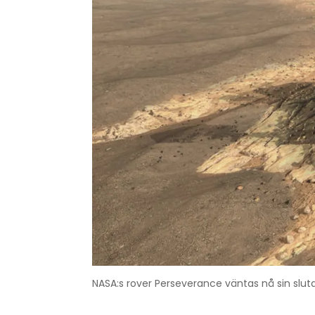
NASA:s rover Perseverance väntas nå sin slutde