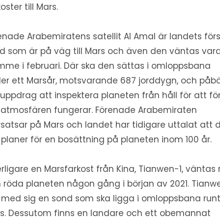
oster till Mars.
enade Arabemiratens satellit Al Amal är landets för
d som är på väg till Mars och även den väntas var
mme i februari. Där ska den sättas i omloppsbana
er ett Marsår, motsvarande 687 jorddygn, och påbö
t uppdrag att inspektera planeten från håll för att fö
 atmosfären fungerar. Förenade Arabemiraten
rsatsar på Mars och landet har tidigare uttalat att 
 planer för en bosättning på planeten inom 100 år.
erligare en Marsfarkost från Kina, Tianwen-1, väntas
 röda planeten någon gång i början av 2021. Tianw
 med sig en sond som ska ligga i omloppsbana run
s. Dessutom finns en landare och ett obemannat