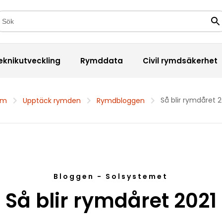
kfält
Sö
eknikutveckling
Rymddata
Civil rymdsäkerhet
Så blir rymdåret 2
em
Upptäck rymden
Rymdbloggen
Bloggen - Solsystemet
Så blir rymdåret 2021