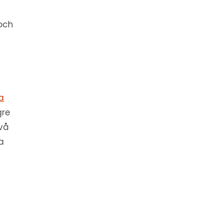
och
a
gre
två
a