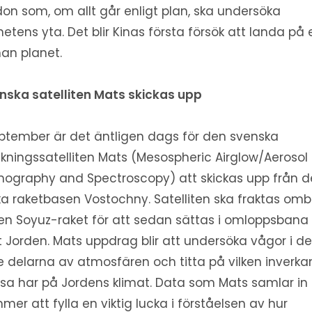
don som, om allt går enligt plan, ska undersöka
netens yta. Det blir Kinas första försök att landa på 
an planet.
nska satelliten Mats skickas upp
eptember är det äntligen dags för den svenska
skningssatelliten Mats (Mesospheric Airglow/Aerosol
ography and Spectroscopy) att skickas upp från 
ka raketbasen Vostochny. Satelliten ska fraktas om
en Soyuz-raket för att sedan sättas i omloppsbana
t Jorden. Mats uppdrag blir att undersöka vågor i d
e delarna av atmosfären och titta på vilken inverka
sa har på Jordens klimat. Data som Mats samlar in
mer att fylla en viktig lucka i förståelsen av hur