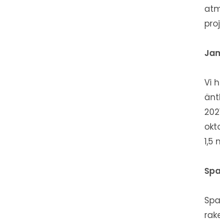
atm
pro
Jam
Vi 
änt
202
okt
1,5
Spa
Spa
rak