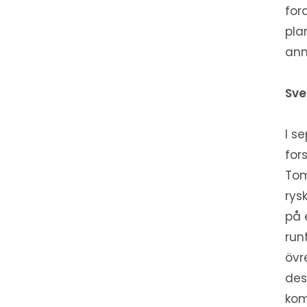
for
pla
ann
Sve
I s
for
Tom
rys
på 
run
övr
des
kom