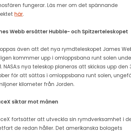
osfären fungerar. Läs mer om det spännande
jektet
här
.
es Webb ersätter Hubble- och
Spitzerteleskopet
hoppas även att det nya rymdteleskopet James We
ligen kommmer upp i omloppsbana runt solen unde
1. NASA:s nya teleskop planeras att skickas upp den 
ober för att sättas i omloppsbana runt solen, ungef
 miljoner kilometer från Jorden.
ceX siktar mot månen
ceX fortsätter att utveckla sin rymdverksamhet i d
etfart de redan håller. Det amerikanska bolagets