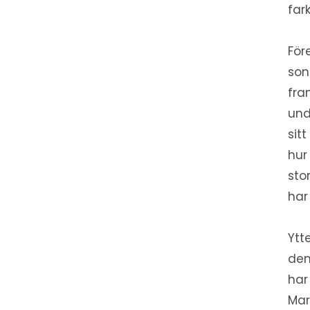
fark
För
son
fra
und
sit
hur
sto
har
Ytt
den
har
Mar