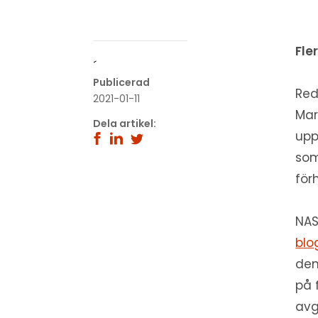
Fle
´
Publicerad
Red
2021-01-11
Mar
Dela artikel:
upp
som
förh
NAS
blo
den
på 
avg