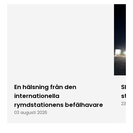
En hälsning från den
Skic
internationella
stu
rymdstationens befälhavare
23 ju
03 augusti 2026