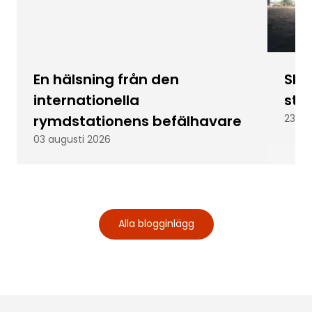
En hälsning från den
Skic
internationella
stu
rymdstationens befälhavare
23 ju
03 augusti 2026
Alla blogginlägg