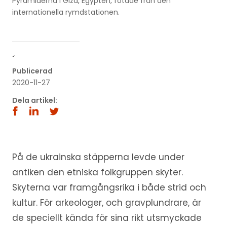
Pyramiderna i Giza, Egypten, fotade från den
internationella rymdstationen.
´
Publicerad
2020-11-27
Dela artikel:
På de ukrainska stäpperna levde under
antiken den etniska folkgruppen skyter.
Skyterna var framgångsrika i både strid och
kultur. För arkeologer, och gravplundrare, är
de speciellt kända för sina rikt utsmyckade