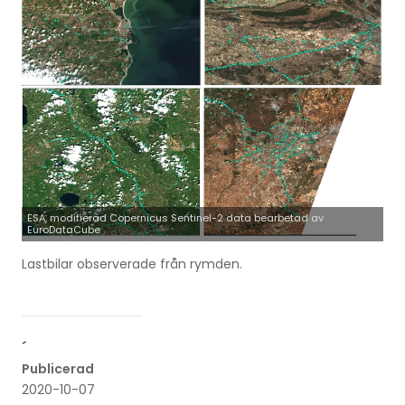
ESA, modifierad Copernicus Sentinel-2 data bearbetad av
EuroDataCube
Lastbilar observerade från rymden.
´
Publicerad
2020-10-07