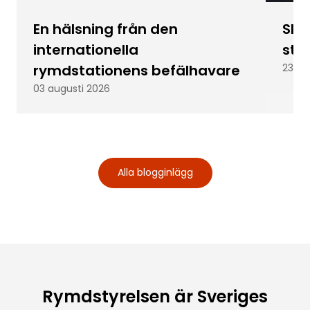
En hälsning från den
Skic
internationella
stu
rymdstationens befälhavare
23 ju
03 augusti 2026
Alla blogginlägg
Rymdstyrelsen är Sveriges