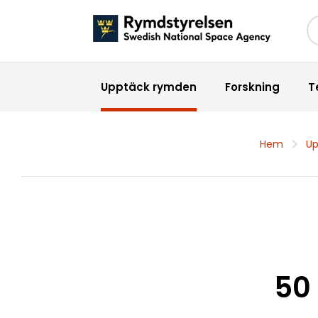
Sö
Upptäck rymden
Forskning
T
Hem
Up
50