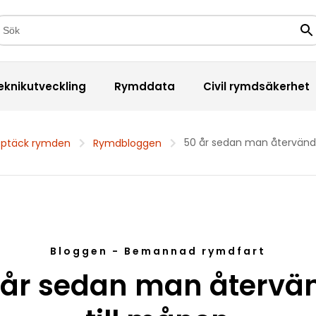
kfält
Sö
eknikutveckling
Rymddata
Civil rymdsäkerhet
50 år sedan man återvände
ptäck rymden
Rymdbloggen
Bloggen - Bemannad rymdfart
 år sedan man återvä