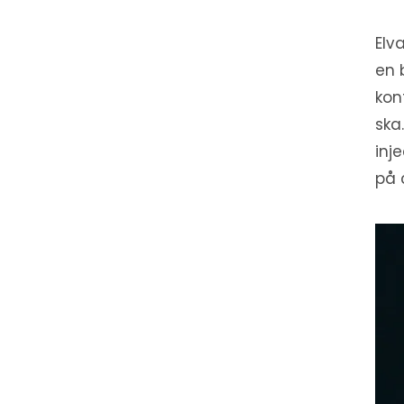
Elv
en 
kon
ska
inj
på 