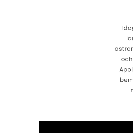
Ida
l
astro
och
Apol
bem