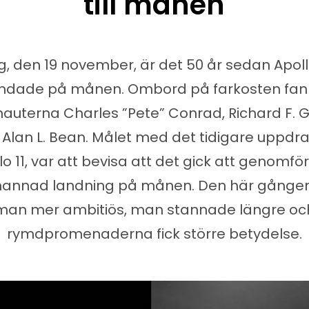
till månen
g, den 19 november, är det 50 år sedan Apoll
andade på månen. Ombord på farkosten fan
nauterna Charles ”Pete” Conrad, Richard F. 
 Alan L. Bean. Målet med det tidigare uppdra
lo 11, var att bevisa att det gick att genomfö
annad landning på månen. Den här gången
man mer ambitiös, man stannade längre oc
rymdpromenaderna fick större betydelse.