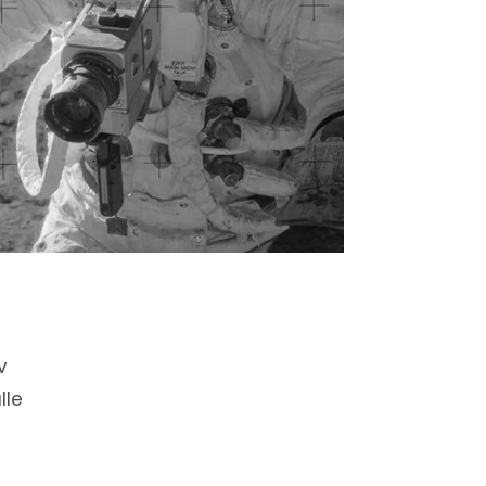
v
lle