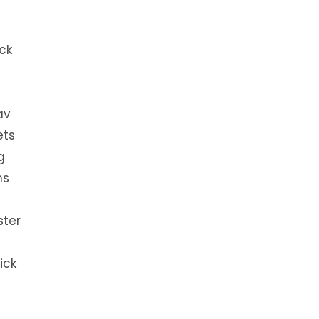
ck
av
ets
g
ns
ster
ick