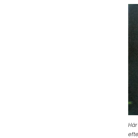
Här
eft