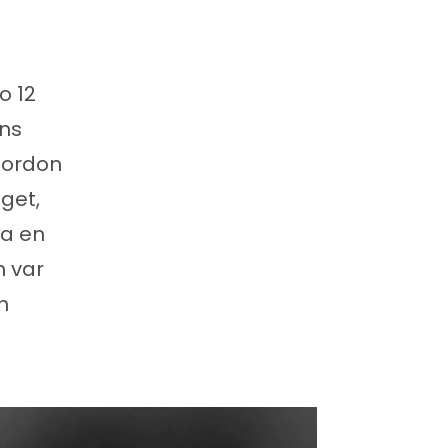
o 12
ns
Gordon
get,
ra en
 var
h