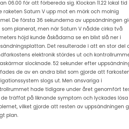
an 06.00 för att förbereda sig. Klockan 11.22 lokal tid
te raketen Saturn V upp mot en mörk och molnig
mel. De första 36 sekunderna av uppsändningen gi
t som planerat, men när Saturn V nådde cirka två
ometers höjd kunde åskådarna se en blixt slå ner i
sändningsplattan. Det resulterade i att en stor del 
dfarkostens elektronik stördes ut och kontrollrumm
askärmar slocknade. 52 sekunder efter uppsändnin
ffades de av en andra blixt som gjorde att farkoste
igationssystem slogs ut. Men ansvariga i
trollrummet hade tidigare under året genomfört te
 de träffat på liknande symptom och lyckades lösa
blemet, vilket gjorde att resten av uppsändningen g
igt plan.