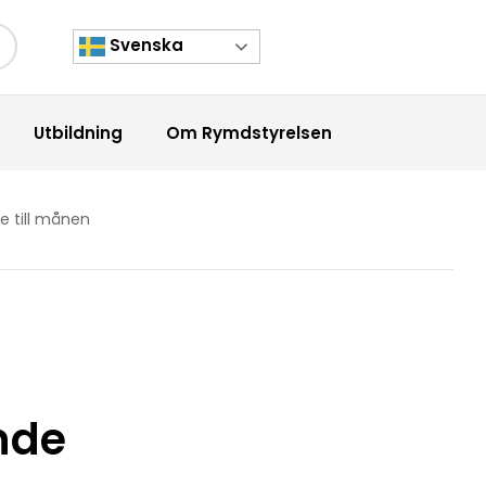
Svenska
kknapp
Utbildning
Om Rymdstyrelsen
 till månen
nde