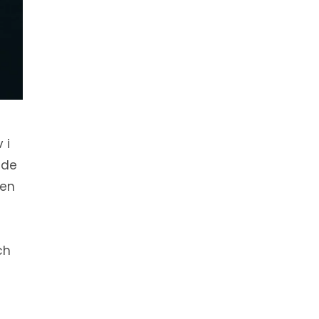
 i
nde
den
ch