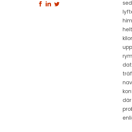
sed
lyf
him
hel
kil
upp
rym
dat
trä
nav
kon
där
pro
enl