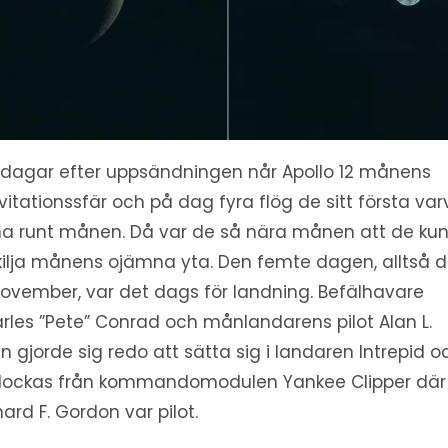
 dagar efter uppsändningen når Apollo 12 månens
vitationssfär och på dag fyra flög de sitt första varv
a runt månen. Då var de så nära månen att de ku
kilja månens ojämna yta. Den femte dagen, alltså 
november, var det dags för landning. Befälhavare
rles ”Pete” Conrad och månlandarens pilot Alan L.
n gjorde sig redo att sätta sig i landaren Intrepid o
ockas från kommandomodulen Yankee Clipper där
hard F. Gordon var pilot.