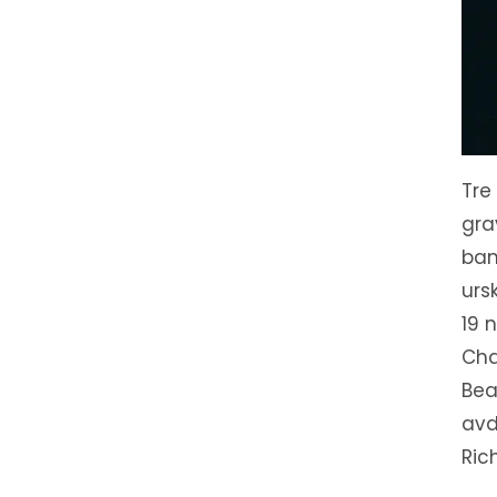
Tre
gra
ban
urs
19 
Cha
Bea
avd
Ric