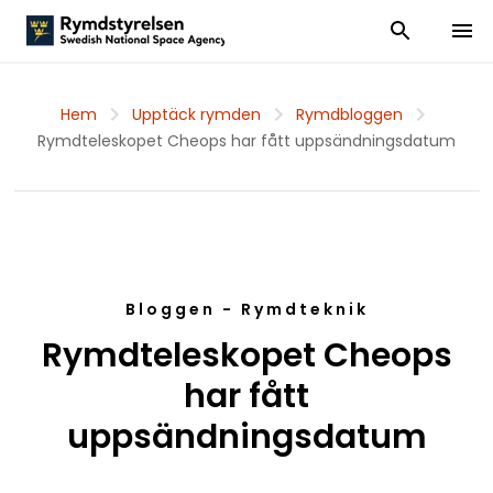
Visa och dölj
Visa 
Hem
Upptäck rymden
Rymdbloggen
Rymdteleskopet Cheops har fått uppsändningsdatum
Bloggen - Rymdteknik
Rymdteleskopet Cheops
har fått
uppsändningsdatum