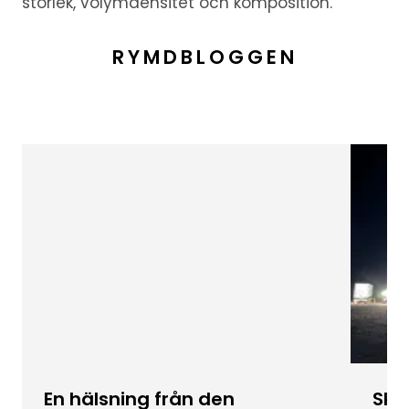
storlek, volymdensitet och komposition.
RYMDBLOGGEN
En hälsning från den
Skic