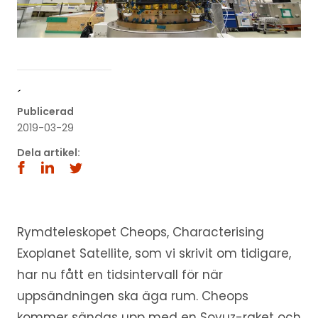
´
Publicerad
2019-03-29
Dela artikel:
Rymdteleskopet Cheops, Characterising
Exoplanet Satellite, som vi skrivit om tidigare,
har nu fått en tidsintervall för när
uppsändningen ska äga rum. Cheops
kommer sändas upp med en Soyuz-raket och