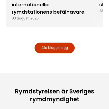
internationella
stu
rymdstationens befälhavare
23 ju
03 augusti 2026
Alla blogginlägg
Rymdstyrelsen är Sveriges
rymdmyndighet