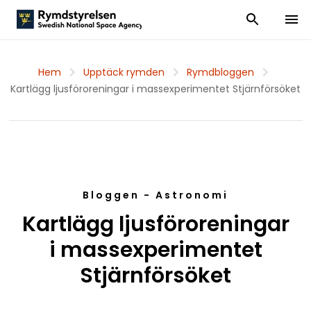
Visa och dölj
Visa 
Hem
Upptäck rymden
Rymdbloggen
Kartlägg ljusföroreningar i massexperimentet Stjärnförsöket
Bloggen - Astronomi
Kartlägg ljusföroreningar
i massexperimentet
Stjärnförsöket