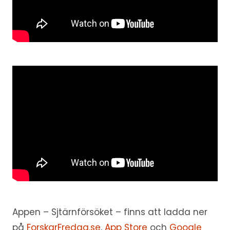
Appen – Sjtärnförsöket – finns att ladda ner
på
ForskarFredag.se
,
App Store
och
Google