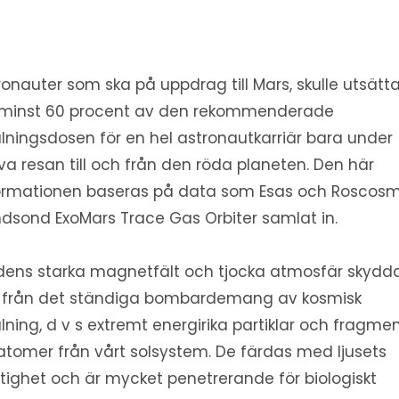
ronauter som ska på uppdrag till Mars, skulle utsätt
 minst 60 procent av den rekommenderade
ålningsdosen för en hel astronautkarriär bara under
lva resan till och från den röda planeten. Den här
ormationen baseras på data som Esas och Roscos
dsond ExoMars Trace Gas Orbiter samlat in.
dens starka magnetfält och tjocka atmosfär skydd
 från det ständiga bombardemang av kosmisk
ålning, d v s extremt energirika partiklar och fragme
atomer från vårt solsystem. De färdas med ljusets
tighet och är mycket penetrerande för biologiskt