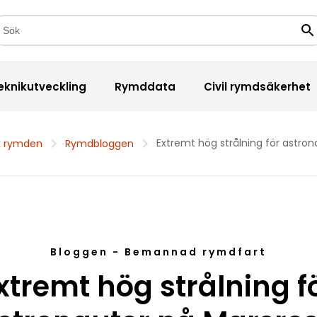
kfält
Sö
eknikutveckling
Rymddata
Civil rymdsäkerhet
Extremt hög strålning för astro
k rymden
Rymdbloggen
Bloggen - Bemannad rymdfart
xtremt hög strålning f