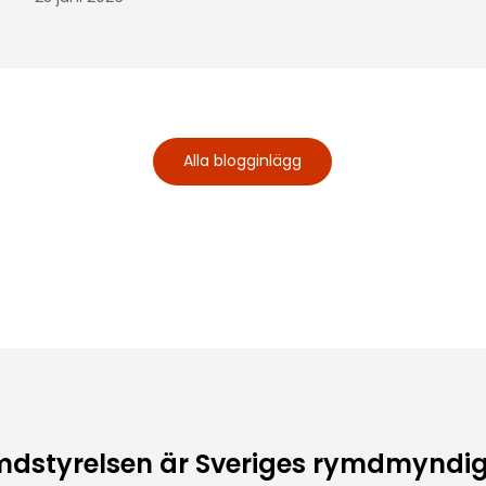
Alla blogginlägg
dstyrelsen är Sveriges rymdmyndi