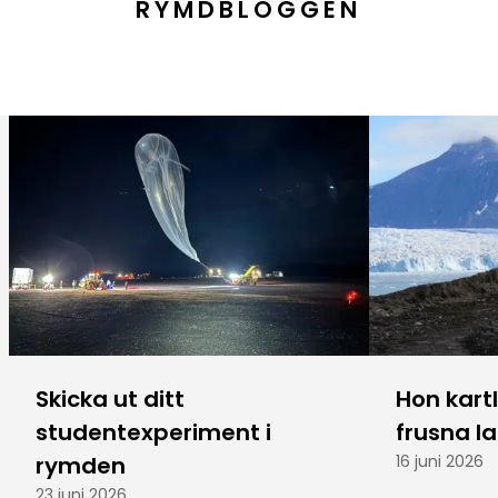
RYMDBLOGGEN
Skicka ut ditt
Hon kart
studentexperiment i
frusna l
rymden
16 juni 2026
23 juni 2026