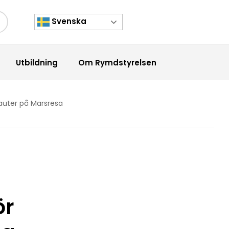
Svenska
kknapp
Utbildning
Om Rymdstyrelsen
nauter på Marsresa
ör