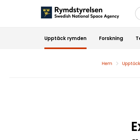
Sö
Upptäck rymden
Forskning
T
Hem
Upptäc
E