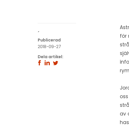
Ast
´
för
Publicerad
str
2018-09-27
sjä
Dela artikel:
inf
rym
Jor
oss
str
av 
has