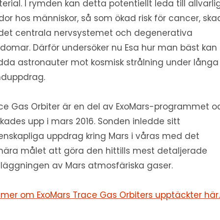
erial. I rymden kan detta potentiellt leda till allvarli
dor hos människor, så som ökad risk för cancer, ska
det centrala nervsystemet och degenerativa
kdomar. Därför undersöker nu Esa hur man bäst kan
dda astronauter mot kosmisk strålning under långa
duppdrag.
ce Gas Orbiter är en del av ExoMars-programmet o
ckades upp i mars 2016. Sonden inledde sitt
enskapliga uppdrag kring Mars i våras med det
mära målet att göra den hittills mest detaljerade
tläggningen av Mars atmosfäriska gaser.
 mer om ExoMars Trace Gas Orbiters upptäckter här