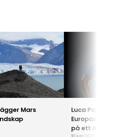
lägger Mars
Luca Parmitano blir
andskap
Europas första astr
på ett Artemisuppd
10 juni 2026