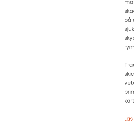
mat
ska
på 
sju
sky
rym
Tra
ski
vet
pri
kar
Läs