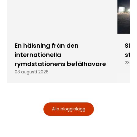
En hälsning från den
Skic
internationella
stu
rymdstationens befälhavare
23 ju
03 augusti 2026
Alla blogginlägg