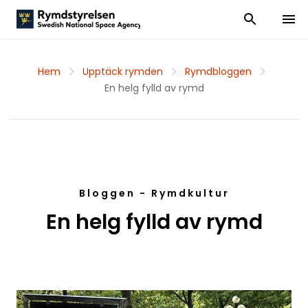
Visa och dölj
Visa 
Hem
Upptäck rymden
Rymdbloggen
En helg fylld av rymd
Bloggen - Rymdkultur
En helg fylld av rymd