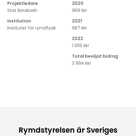
Projektledare
2020
Stas Barabash
969 kkr
Institution
2021
Institutet för rymdfysik
987 kkr
2022
1 005 kkr
Total beviljat bidrag
3 994 kkr
Rymdstyrelsen är Sveriges