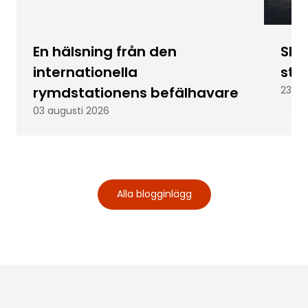
En hälsning från den
Skic
internationella
stu
rymdstationens befälhavare
23 ju
03 augusti 2026
Alla blogginlägg