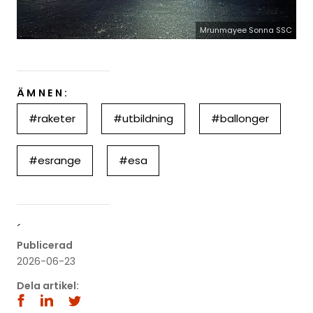
Mrunmayee Sonna SSC
ÄMNEN:
#raketer
#utbildning
#ballonger
#esrange
#esa
´
Publicerad
2026-06-23
Dela artikel: