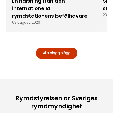
En hälsning från den
Skic
internationella
stu
rymdstationens befälhavare
23 ju
03 augusti 2026
Alla blogginlägg
Rymdstyrelsen är Sveriges
rymdmyndighet