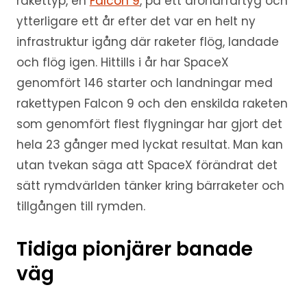
rakettyp, en
Falcon 9
, på ett drönarfartyg och
ytterligare ett år efter det var en helt ny
infrastruktur igång där raketer flög, landade
och flög igen. Hittills i år har SpaceX
genomfört 146 starter och landningar med
rakettypen Falcon 9 och den enskilda raketen
som genomfört flest flygningar har gjort det
hela 23 gånger med lyckat resultat. Man kan
utan tvekan säga att SpaceX förändrat det
sätt rymdvärlden tänker kring bärraketer och
tillgången till rymden.
Tidiga pionjärer banade
väg