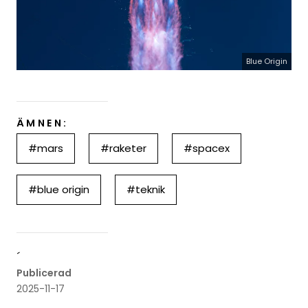
Blue Origin
ÄMNEN:
#mars
#raketer
#spacex
#blue origin
#teknik
´
Publicerad
2025-11-17