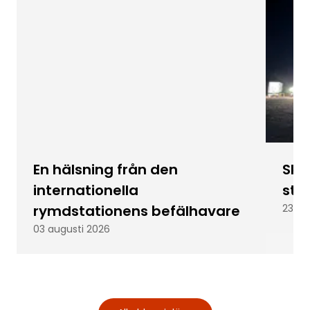
En hälsning från den
Skic
internationella
stu
rymdstationens befälhavare
23 ju
03 augusti 2026