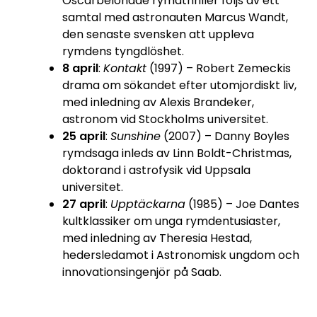
Oscarbelönade rymdthriller följs av ett
samtal med astronauten Marcus Wandt,
den senaste svensken att uppleva
rymdens tyngdlöshet.
8 april
:
Kontakt
(1997) – Robert Zemeckis
drama om sökandet efter utomjordiskt liv,
med inledning av Alexis Brandeker,
astronom vid Stockholms universitet.
25 april
:
Sunshine
(2007) – Danny Boyles
rymdsaga inleds av Linn Boldt-Christmas,
doktorand i astrofysik vid Uppsala
universitet.
27 april
:
Upptäckarna
(1985) – Joe Dantes
kultklassiker om unga rymdentusiaster,
med inledning av Theresia Hestad,
hedersledamot i Astronomisk ungdom och
innovationsingenjör på Saab.