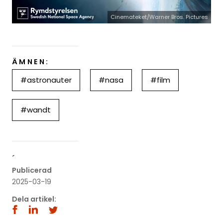
Cinemateket/Warner Bros. Pictures
ÄMNEN:
#astronauter
#nasa
#film
#wandt
´
Publicerad
2025-03-19
Dela artikel: