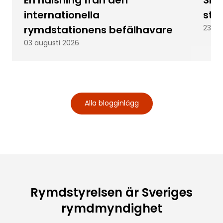
internationella
stu
rymdstationens befälhavare
23 ju
03 augusti 2026
Alla blogginlägg
Rymdstyrelsen är Sveriges
rymdmyndighet