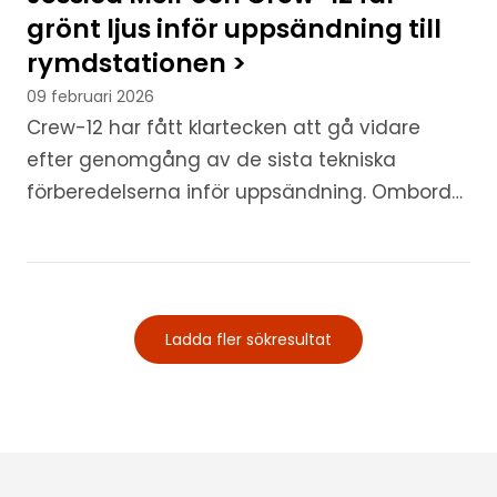
grönt ljus inför uppsändning till
rymdstationen >
09 februari 2026
Crew-12 har fått klartecken att gå vidare
efter genomgång av de sista tekniska
förberedelserna inför uppsändning. Ombord
finns den svensk-amerikanska NASA-
astronauten Jessica Meir, som denna gång...
Ladda fler sökresultat