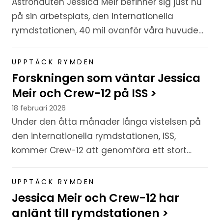
Astronauten Jessica Meir befinner sig just nu
på sin arbetsplats, den internationella
rymdstationen, 40 mil ovanför våra huvuden.
Under Expedition 75 är den svensk-
amerikanska astronauten även...
UPPTÄCK RYMDEN
Forskningen som väntar Jessica
Meir och Crew-12 på ISS >
18 februari 2026
Under den åtta månader långa vistelsen på
den internationella rymdstationen, ISS,
kommer Crew-12 att genomföra ett stort
antal experiment. Forskningen spänner från
studier av människokroppen i...
UPPTÄCK RYMDEN
Jessica Meir och Crew-12 har
anlänt till rymdstationen >