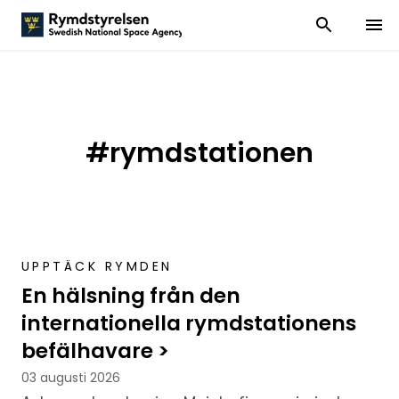
Visa och dölj
Visa 
#rymdstationen
UPPTÄCK RYMDEN
En hälsning från den
internationella rymdstationens
befälhavare >
03 augusti 2026