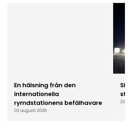
En hälsning från den
Skic
internationella
stu
rymdstationens befälhavare
23 ju
03 augusti 2026