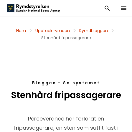
Visa och dölj
Visa 
Hem
Upptäck rymden
Rymdbloggen
Stenhård fripassagerare
Bloggen - Solsystemet
Stenhård fripassagerare
Perceverance har förlorat en
fripassagerare, en sten som suttit fast i