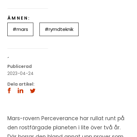
ÄMNEN:
#mars
#rymdteknik
´
Publicerad
2023-04-24
Dela artikel:
Mars-rovern Perceverance har rullat runt på
den rostfärgade planeten i lite över två år.
Där borrar den bland annat upp prover som