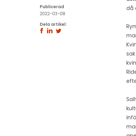
Publicerad
då 
2022-03-08
Dela artikel:
Rym
man
Kvi
sak
kvi
Rid
eft
Sal
kul
inf
man
ane