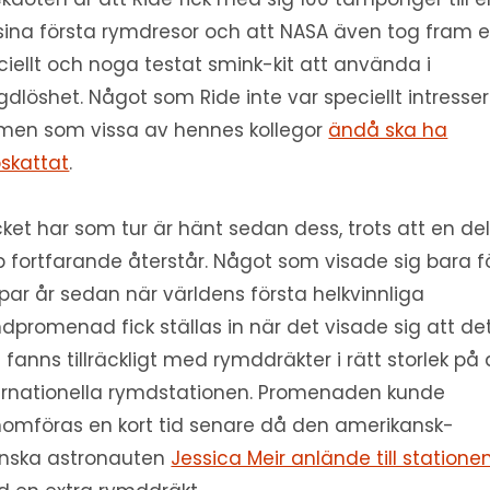
sina första rymdresor och att NASA även tog fram e
iciellt och noga testat smink-kit att använda i
gdlöshet. Något som Ride inte var speciellt intresse
men som vissa av hennes kollegor
ändå ska ha
skattat
.
ket har som tur är hänt sedan dess, trots att en de
b fortfarande återstår. Något som visade sig bara f
 par år sedan när världens första helkvinnliga
dpromenad fick ställas in när det visade sig att de
e fanns tillräckligt med rymddräkter i rätt storlek på
ernationella rymdstationen. Promenaden kunde
omföras en kort tid senare då den amerikansk-
nska astronauten
Jessica Meir anlände till statione