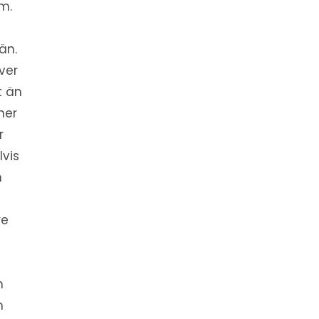
m.
än.
ver
kt än
ner
r
lvis
n
re
n
n