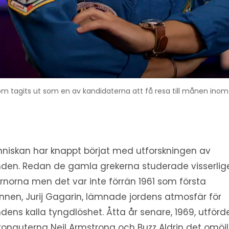
som tagits ut som en av kandidaterna att få resa till månen i
niskan har knappt börjat med utforskningen av
den. Redan de gamla grekerna studerade visserlig
ärnorna men det var inte förrän 1961 som första
nen, Jurij Gagarin, lämnade jordens atmosfär för
dens kalla tyngdlöshet. Åtta år senare, 1969, utförd
ronauterna Neil Armstrong och Buzz Aldrin det omöj