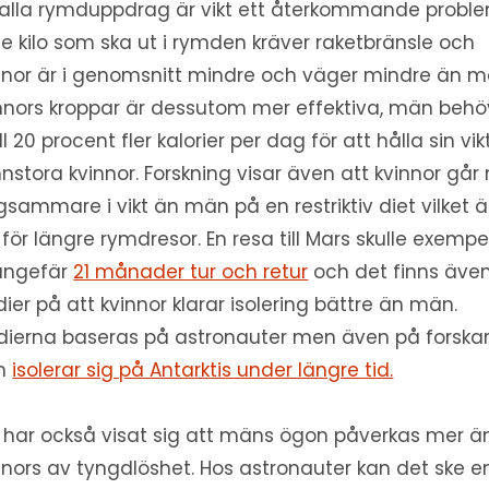
 alla rymduppdrag är vikt ett återkommande proble
je kilo som ska ut i rymden kräver raketbränsle och
nnor är i genomsnitt mindre och väger mindre än m
nnors kroppar är dessutom mer effektiva, män behö
ill 20 procent fler kalorier per dag för att hålla sin vi
nstora kvinnor. Forskning visar även att kvinnor går 
gsammare i vikt än män på en restriktiv diet vilket ä
 för längre rymdresor. En resa till Mars skulle exempe
ungefär
21 månader tur och retur
och det finns äve
dier på att kvinnor klarar isolering bättre än män.
dierna baseras på astronauter men även på forska
m
isolerar sig på Antarktis under längre tid.
 har också visat sig att mäns ögon påverkas mer ä
nnors av tyngdlöshet. Hos astronauter kan det ske e