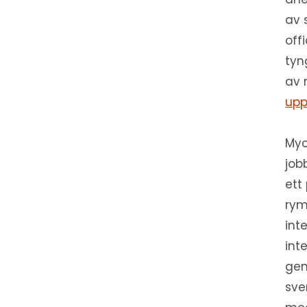
av 
off
tyn
av 
upp
Myc
job
ett
rym
int
int
gen
sve