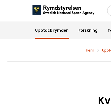
Sö
Upptäck rymden
Forskning
T
Hem
Uppt
Kv