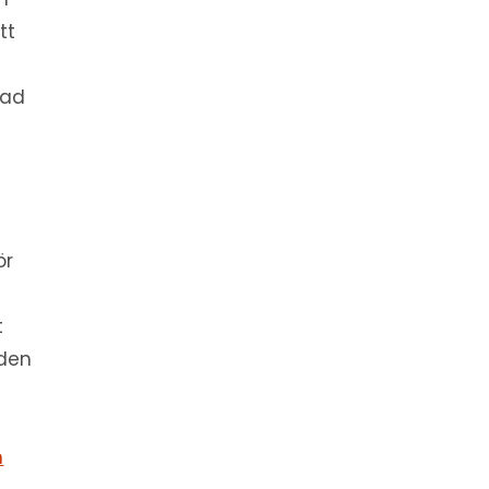
tt
rad
l
ör
t
 den
n