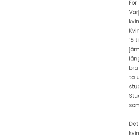
För
Var
kvi
Kvi
15 t
jäm
lån
bra
ta 
stu
Stu
so
Det
kvi