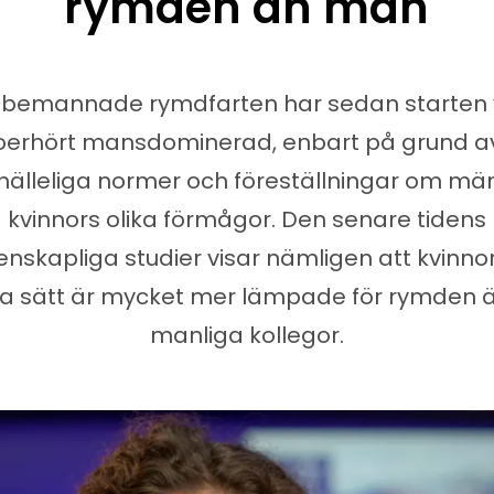
rymden än män
 bemannade rymdfarten har sedan starten v
oerhört mansdominerad, enbart på grund a
älleliga normer och föreställningar om mä
kvinnors olika förmågor. Den senare tidens
enskapliga studier visar nämligen att kvinno
 sätt är mycket mer lämpade för rymden ä
manliga kollegor.