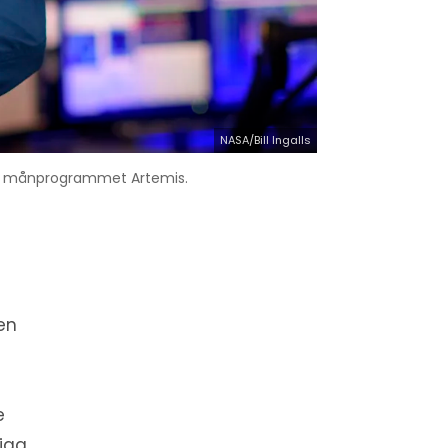
NASA/Bill Ingalls
nom månprogrammet Artemis.
en
e
liga