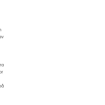
m
av
ra
or
på