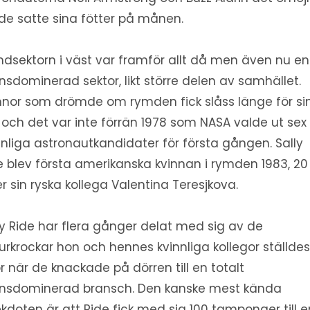
de satte sina fötter på månen.
dsektorn i väst var framför allt då men även nu en
sdominerad sektor, likt större delen av samhället.
nnor som drömde om rymden fick slåss länge för si
 och det var inte förrän 1978 som NASA valde ut sex
nnliga astronautkandidater för första gången. Sally
e blev första amerikanska kvinnan i rymden 1983, 20
er sin ryska kollega Valentina Teresjkova.
ly Ride har flera gånger delat med sig av de
turkrockar hon och hennes kvinnliga kollegor ställde
ör när de knackade på dörren till en totalt
sdominerad bransch. Den kanske mest kända
kdoten är att Ride fick med sig 100 tamponger till e