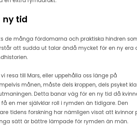
 en extra rymddräkt.
 ny tid
ts de många fördomarna och praktiska hindren so
rstår att sudda ut talar ändå mycket för en ny era 
dhistorien.
 vi resa till Mars, eller uppehålla oss länge på
mpelvis månen, måste dels kroppen, dels psyket kla
utmaningen. Detta banar väg för en ny tid då kvinn
 få en mer självklar roll i rymden än tidigare. Den
are tidens forskning har nämligen visat att kvinnor 
ga sätt är bättre lämpade för rymden än män.