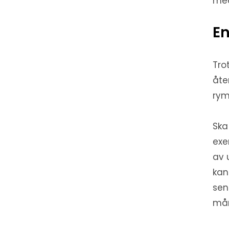
med
En
Tro
åte
rym
Ska
exe
av 
kan
sen
mån