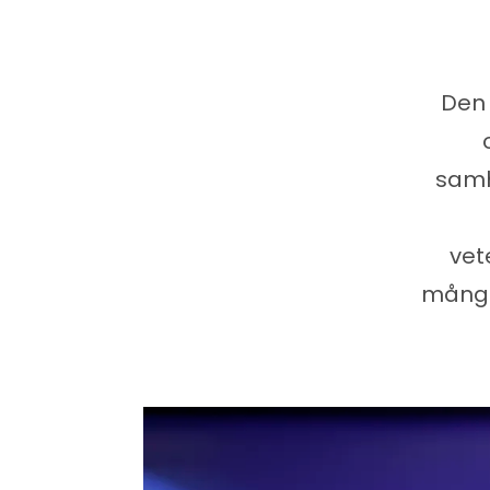
Den
samh
vet
många