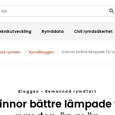
kfält
Sö
eknikutveckling
Rymddata
Civil rymdsäkerhet
Kvinnor bättre lämpade för
äck rymden
Rymdbloggen
Bloggen - Bemannad rymdfart
innor bättre lämpade 