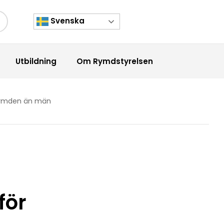
Svenska
kknapp
Utbildning
Om Rymdstyrelsen
 rymden än män
för