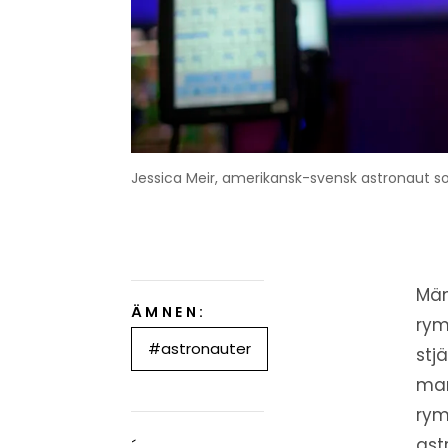
Jessica Meir, amerikansk-svensk astronaut 
Män
ÄMNEN:
rym
#astronauter
stj
man
rym
ast
´