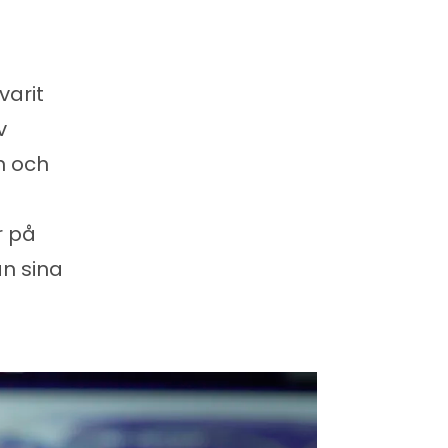
arit
v
n och
r på
n sina