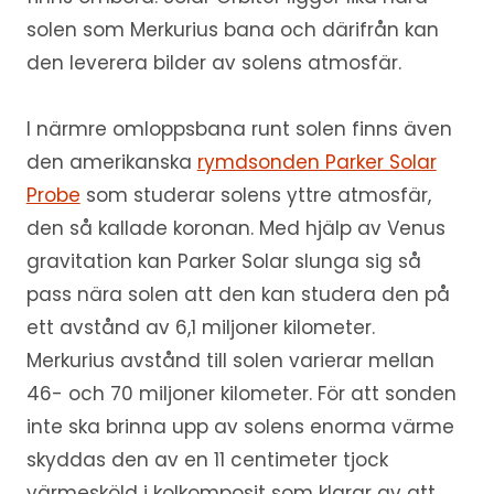
solen som Merkurius bana och därifrån kan
den leverera bilder av solens atmosfär.
I närmre omloppsbana runt solen finns även
den amerikanska
rymdsonden Parker Solar
Probe
som studerar solens yttre atmosfär,
den så kallade koronan. Med hjälp av Venus
gravitation kan Parker Solar slunga sig så
pass nära solen att den kan studera den på
ett avstånd av 6,1 miljoner kilometer.
Merkurius avstånd till solen varierar mellan
46- och 70 miljoner kilometer. För att sonden
inte ska brinna upp av solens enorma värme
skyddas den av en 11 centimeter tjock
värmesköld i kolkomposit som klarar av att