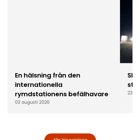
En hälsning från den
Skic
internationella
stu
rymdstationens befälhavare
23 ju
03 augusti 2026
Alla blogginlägg