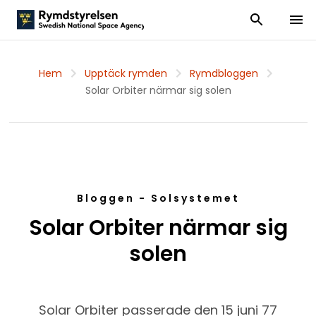
Visa och dölj
Visa 
Hem
Upptäck rymden
Rymdbloggen
Solar Orbiter närmar sig solen
Bloggen - Solsystemet
Solar Orbiter närmar sig
solen
Solar Orbiter passerade den 15 juni 77