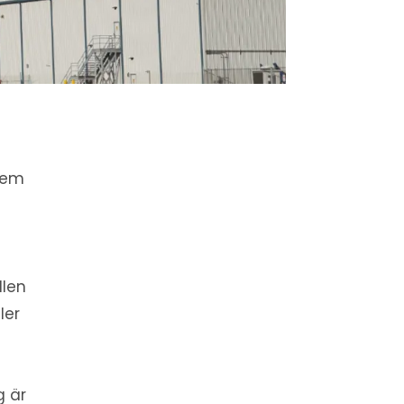
stem
l
llen
ler
g är