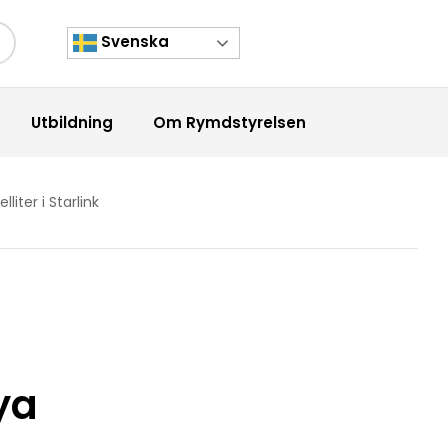
Svenska
kknapp
Utbildning
Om Rymdstyrelsen
iter i Starlink
ya