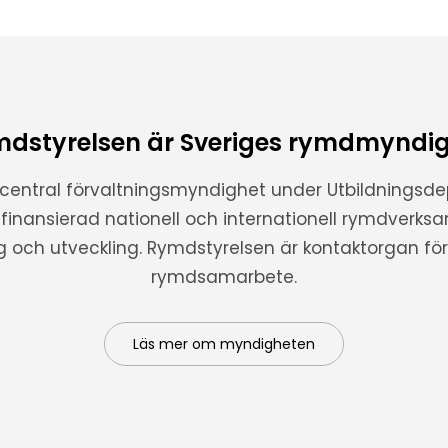
dstyrelsen är Sveriges rymdmyndi
 central förvaltningsmyndighet under Utbildnings
t finansierad nationell och internationell rymdverks
ng och utveckling. Rymdstyrelsen är kontaktorgan för 
rymdsamarbete.
Läs mer om myndigheten