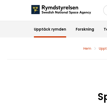
Sö
Upptäck rymden
Forskning
T
Hem
Uppt
S