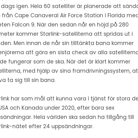
 dags igen. Hela 60 satelliter är planerade att sänd
 från Cape Canaveral Air Force Station i Florida me
eten Falcon 9. När den sedan når en höjd på 280
ometer kommer Starlink-satelliterna att spridas ut i
den. Men innan de når sin tilltänkta bana kommer
enjörerna att göra en sista check av alla satellitern
 de fungerar som de ska. När det är klart kommer
elliterna, med hjälp av sina framdrivningssystem, at
va ta sig till sin bana.
rlink har som mål att kunna vara i tjänst för stora d
USA och Kanada under 2020, efter bara sex
sändningar. Hela världen ska sedan ha tillgång till
rlink-nätet efter 24 uppsändningar.