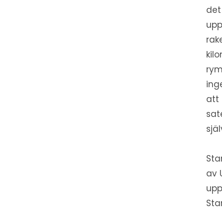
det
upp
rak
kil
rym
ing
att
sat
själ
Sta
av 
upp
Sta