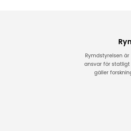
Rym
Rymdstyrelsen är
ansvar för statlig
gäller forskni