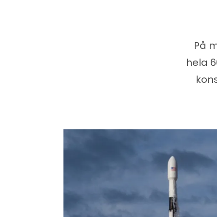
På m
hela 6
kons