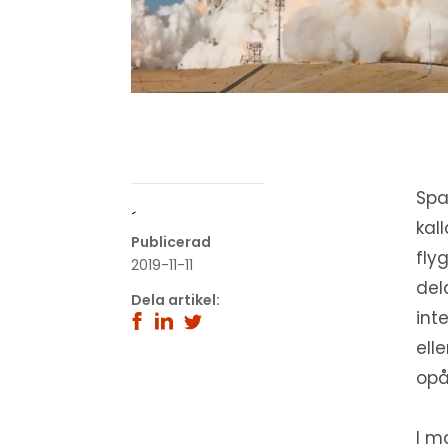
Spa
´
kal
Publicerad
fly
2019-11-11
del
Dela artikel:
int
ell
opål
I m