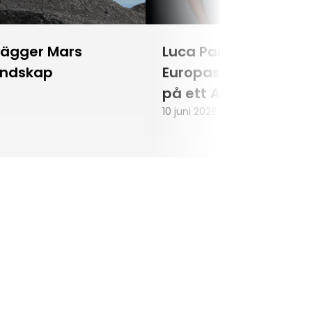
lägger Mars
Luca Parmitano blir
andskap
Europas första astr
på ett Artemisuppd
10 juni 2026