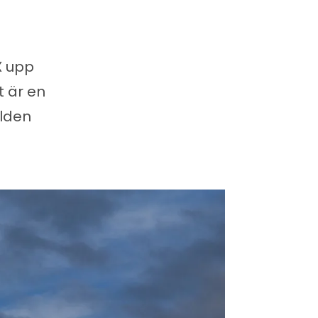
X upp
t är en
rlden