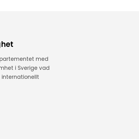
ghet
departementet med
amhet i Sverige vad
internationellt