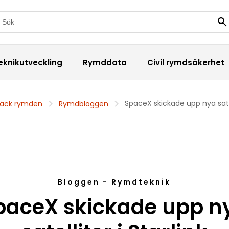
kfält
Sö
eknikutveckling
Rymddata
Civil rymdsäkerhet
SpaceX skickade upp nya satell
äck rymden
Rymdbloggen
Bloggen - Rymdteknik
paceX skickade upp n