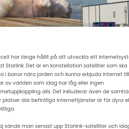
ceX har länge hållit på att utveckla ett internetsy
lat Starlink. Det är en konstellation satelliter som ska
ga i banor nära jorden och kunna erbjuda internet til
ar av världen som idag har låg eller ingen
ernetuppkoppling alls. Det inkluderar även de samhä
er platser där befintliga internettjänster är för dyra el
itliga.
aj sände man senast upp Starlink-satelliter och ida