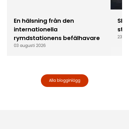
En hälsning från den
Skic
internationella
stu
rymdstationens befälhavare
23 ju
03 augusti 2026
Alla blogginlägg