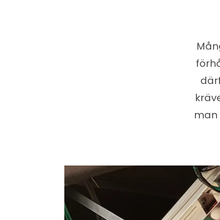
Mång
förh
där
kräve
man 