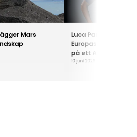
lägger Mars
Luca Parmitano blir
andskap
Europas första astr
på ett Artemisuppd
10 juni 2026