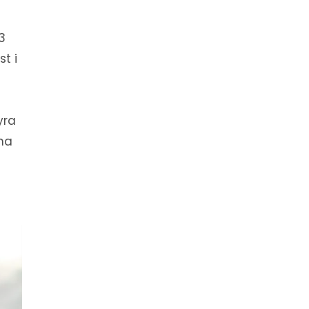
3
t i
yra
na