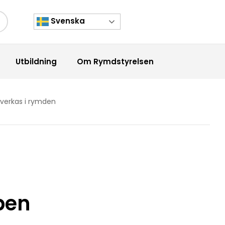
Svenska
kknapp
Utbildning
Om Rymdstyrelsen
verkas i rymden
pen