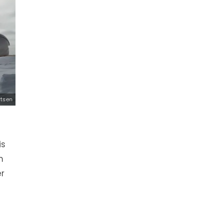
rtsen
is
n
er