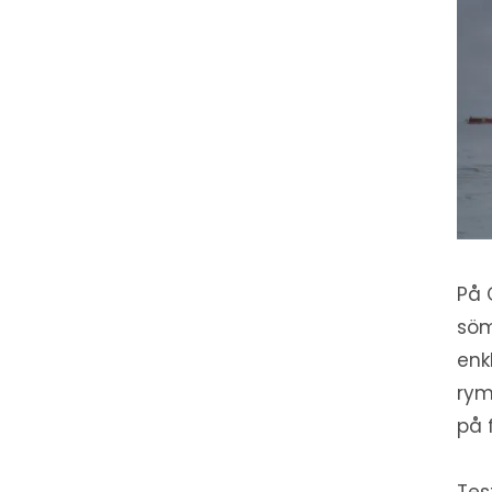
På 
söm
enk
rym
på 