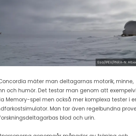
Esa/IPEV/PNRA-N. Albe
Concordia mäter man deltagarnas motorik, minne,
n och humör. Det testar man genom att exempelv
la Memory-spel men också mer komplexa tester i e
dfarkostsimulator. Man tar även regelbundna prov
forskningsdeltagarbas blod och urin.