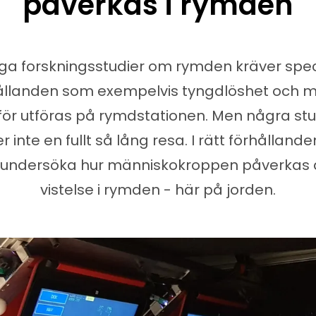
påverkas i rymden
a forskningsstudier om rymden kräver spec
ållanden som exempelvis tyngdlöshet och 
för utföras på rymdstationen. Men några stu
r inte en fullt så lång resa. I rätt förhålland
undersöka hur människokroppen påverkas 
vistelse i rymden - här på jorden.