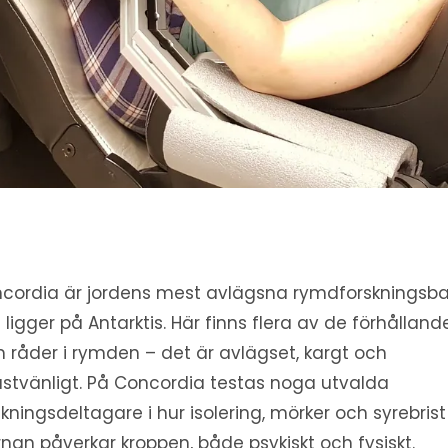
cordia är jordens mest avlägsna rymdforskningsb
 ligger på Antarktis. Här finns flera av de förhålland
 råder i rymden – det är avlägset, kargt och
stvänligt. På Concordia testas noga utvalda
skningsdeltagare i hur isolering, mörker och syrebrist 
rnan påverkar kroppen, både psykiskt och fysiskt.