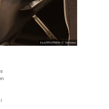
Esa/IPEV/PNRA–C. Verseux
as
en
i