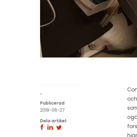
Con
´
och
Publicerad
som
2019-06-27
ogä
Dela artikel:
for
hjä