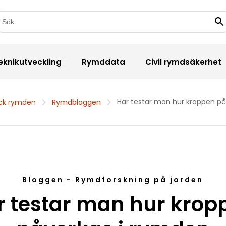
kfält
Sö
eknikutveckling
Rymddata
Civil rymdsäkerhet
Här testar man hur kroppen på
ck rymden
Rymdbloggen
Bloggen - Rymdforskning på jorden
r testar man hur krop