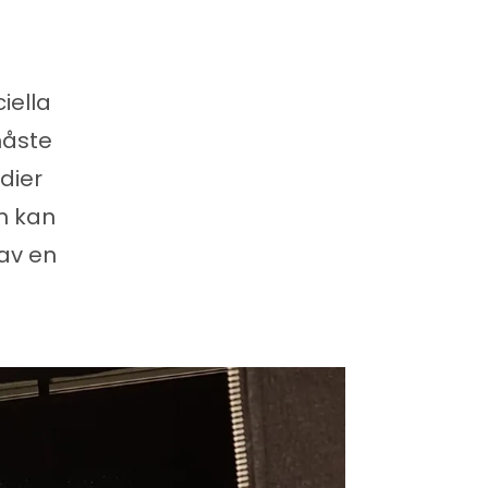
iella
måste
dier
en kan
av en