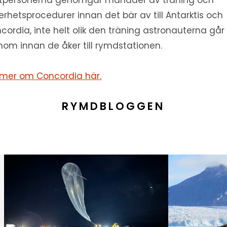
tpersonerna genomgår månader av träning och
erhetsprocedurer innan det bär av till Antarktis och
cordia, inte helt olik den träning astronauterna går
nom innan de åker till rymdstationen.
 mer om Concordia här.
RYMDBLOGGEN