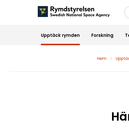
Sö
Upptäck rymden
Forskning
T
Hem
Upptä
Hä