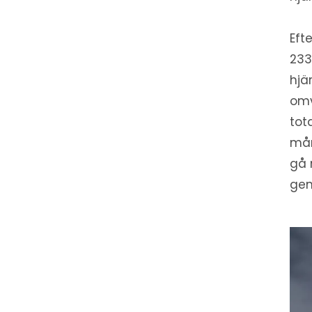
Eft
233
hjä
omv
tot
mån
gå 
gen