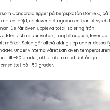
ersom Concordia ligger på bergsplatån Dome C, på 
 meters höjd, upplever deltagarna en kronisk syrebris
rnan. De får även uppleva total isolering från
ärlden och under vintern, maj till augusti, lever de i
alt mörker. Solen går alltså aldrig upp under dessa f
ader. Under vinterhalvåret kan även temperaturer
ner till –80 grader, att jämföra med det årliga
omsnittet på –50 grader.