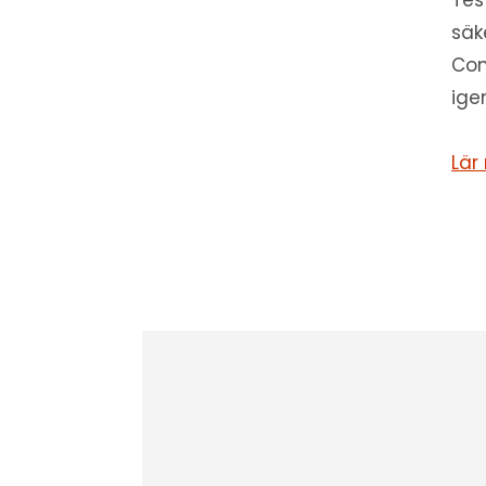
Tes
säk
Con
ige
Lär