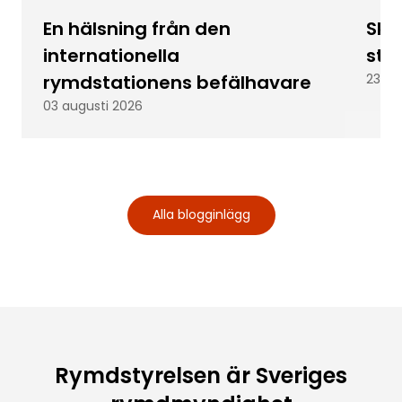
En hälsning från den
Skic
internationella
stu
rymdstationens befälhavare
23 ju
03 augusti 2026
Alla blogginlägg
Rymdstyrelsen är Sveriges