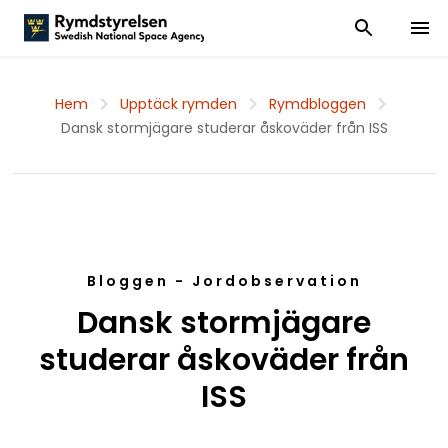
Visa och dölj
Visa 
Hem
Upptäck rymden
Rymdbloggen
Dansk stormjägare studerar åskoväder från ISS
Bloggen - Jordobservation
Dansk stormjägare
studerar åskoväder från
ISS