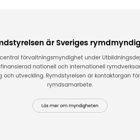
dstyrelsen är Sveriges rymdmyndi
 central förvaltningsmyndighet under Utbildnings
t finansierad nationell och internationell rymdverks
ng och utveckling. Rymdstyrelsen är kontaktorgan för 
rymdsamarbete.
Läs mer om myndigheten