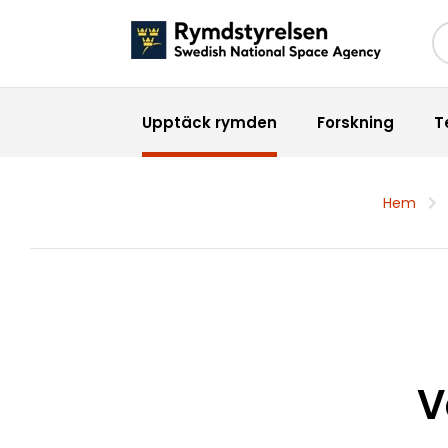
Sö
Upptäck rymden
Forskning
T
Hem
V