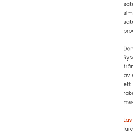
sat
sim
sat
pro
Den
Rys
frå
av 
ett
rak
med
Läs
lär