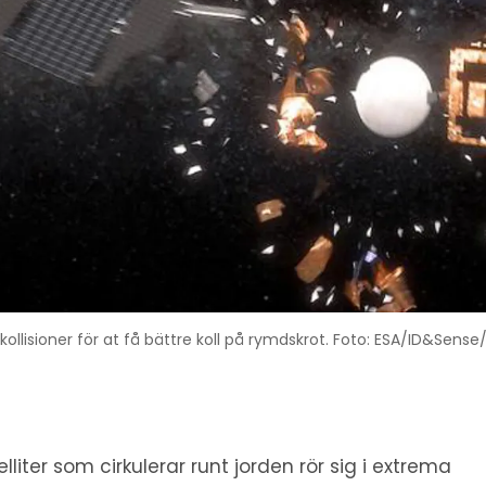
kollisioner för at få bättre koll på rymdskrot. Foto: ESA/ID&Sense
elliter som cirkulerar runt jorden rör sig i extrema