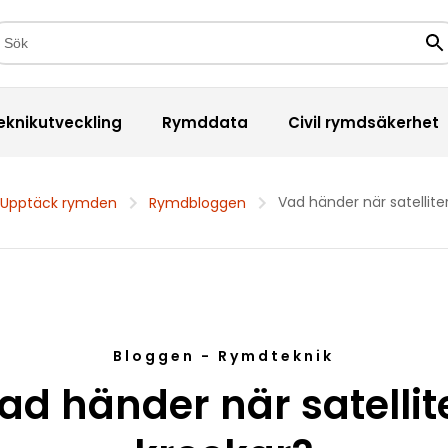
kfält
Sö
eknikutveckling
Rymddata
Civil rymdsäkerhet
Vad händer när satellite
Upptäck rymden
Rymdbloggen
Bloggen - Rymdteknik
ad händer när satellit