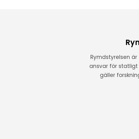
Rym
Rymdstyrelsen är
ansvar för statlig
gäller forskni