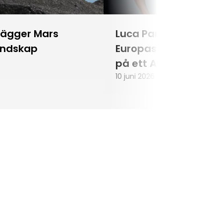
lägger Mars
Luca Parmitano blir
andskap
Europas första astr
på ett Artemisuppd
10 juni 2026