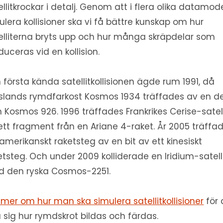
ellitkrockar i detalj. Genom att i flera olika datamode
ulera kollisioner ska vi få bättre kunskap om hur
elliterna bryts upp och hur många skräpdelar som
duceras vid en kollision.
 första kända satellitkollisionen ägde rum 1991, då
slands rymdfarkost Kosmos 1934 träffades av en de
n Kosmos 926. 1996 träffades Frankrikes Cerise-satell
ett fragment från en Ariane 4-raket. År 2005 träffa
 amerikanskt raketsteg av en bit av ett kinesiskt
etsteg. Och under 2009 kolliderade en Iridium-satell
 den ryska Cosmos-2251.
 mer om hur man ska simulera satellitkollisioner
för 
a sig hur rymdskrot bildas och färdas.