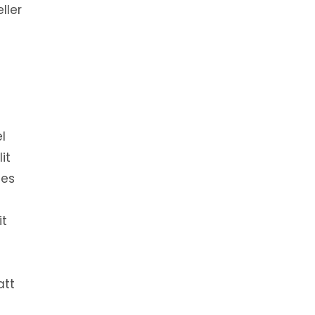
ller
l
it
des
it
att