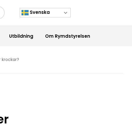
Svenska
kknapp
Utbildning
Om Rymdstyrelsen
r krockar?
er