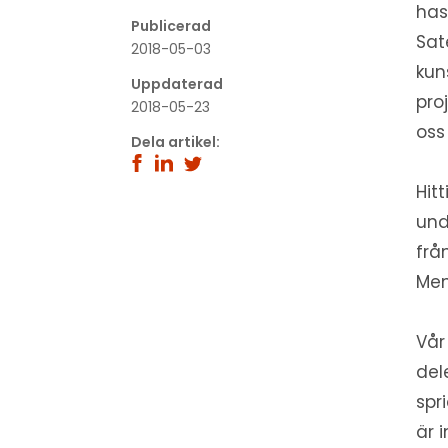
´
has
Publicerad
Sat
2018-05-03
kun
Uppdaterad
proj
2018-05-23
oss
Dela artikel:
Hitt
und
frå
Men
Vår
del
spr
är 