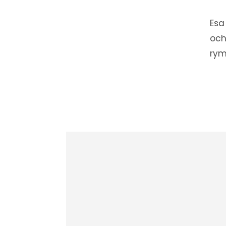
Esa
och
rym