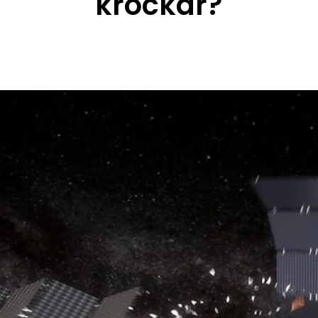
krockar?