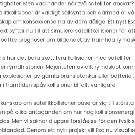
tigheter. Men vad händer när två satelliter krockar?
ellitkollisioner är väldigt sällsynta och därmed är vå
skap om konsekvenserna av dem dåliga. Ett nytt Es
ekt syftar nu till att simulera satellitkollisioner för at
 bättre prognoser om bildandet av framtida rymdsk
ills har det bara skett fyra kollisioner med satelliter
er rymdhistorien. Majoriteten av allt rymdskrot ko
n explosioner av gamla bränsletankar eller batterier.
 i framtiden spås kollisioner bli allt vanligare.
 kunskap om satellitkollisioner baserar sig till största
en på olika antaganden om hur hög kollisionsenergi
idas. Men vi saknar djupare förståelse för den fysik
inblandad. Genom ett nytt projekt vill Esa nu visualis