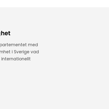
ghet
departementet med
amhet i Sverige vad
internationellt