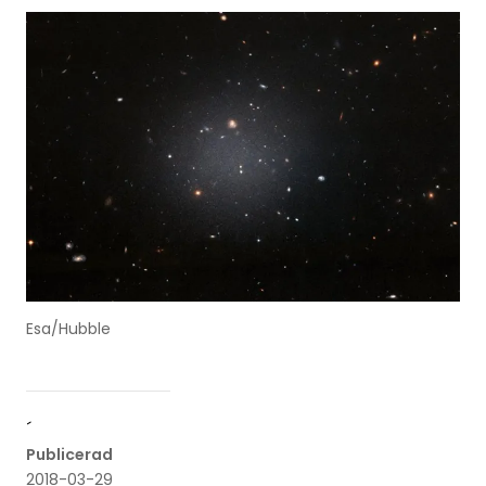
Esa/Hubble
´
Publicerad
2018-03-29