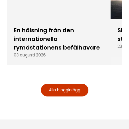
En hälsning från den
Skic
internationella
stu
rymdstationens befälhavare
23 ju
03 augusti 2026
Alla blogginlägg