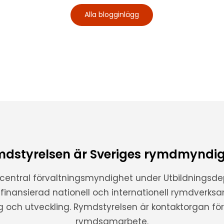
Alla blogginlägg
dstyrelsen är Sveriges rymdmyndi
 central förvaltningsmyndighet under Utbildnings
t finansierad nationell och internationell rymdverks
ng och utveckling. Rymdstyrelsen är kontaktorgan för 
rymdsamarbete.