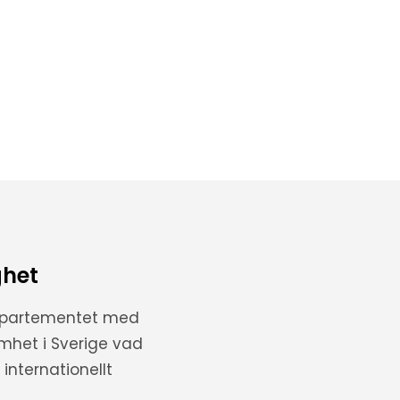
ghet
departementet med
amhet i Sverige vad
internationellt