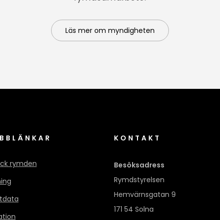
Läs mer om myndigheten
BBLÄNKAR
KONTAKT
ck rymden
Besöksadress
Rymdstyrelsen
ning
Hemvärnsgatan 9
itdata
171 54 Solna
ation