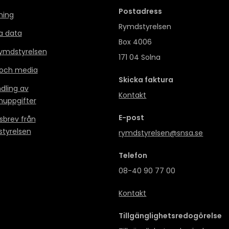
Postadress
ning
Rymdstyrelsen
a data
Box 4006
mdstyrelsen
171 04 Solna
 och media
Skicka faktura
dling av
Kontakt
nuppgifter
E-post
sbrev från
tyrelsen
rymdstyrelsen@snsa.se
Telefon
08-40 90 77 00
Kontakt
Tillgänglighetsredogörelse