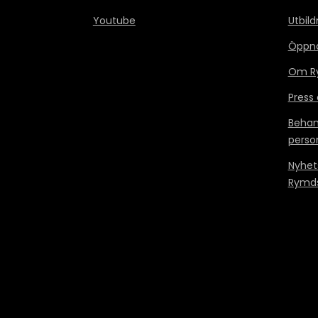
Youtube
Utbild
Öppn
Om Ry
Press
Behan
perso
Nyhet
Rymds