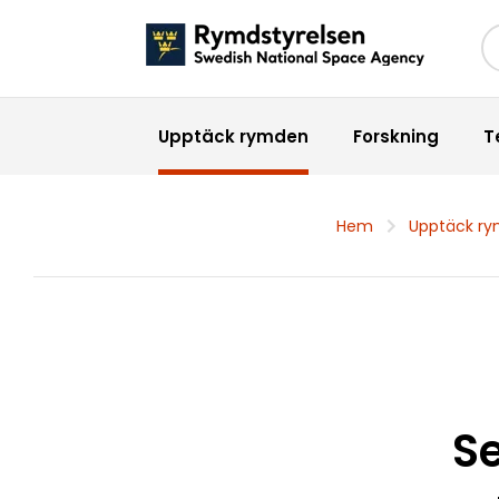
Sö
Upptäck rymden
Forskning
T
Hem
Upptäck r
Se