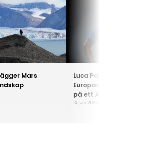
lägger Mars
Luca Parmitano blir
andskap
Europas första astr
på ett Artemisuppd
10 juni 2026