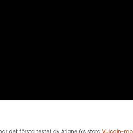
har det första testet av Ariane 6:s stora
Vulcain-mo