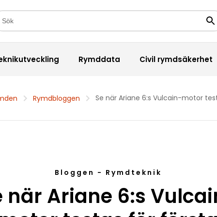
kfält
Sö
eknikutveckling
Rymddata
Civil rymdsäkerhet
Se när Ariane 6:s Vulcain-motor tes
ymden
Rymdbloggen
Bloggen - Rymdteknik
 när Ariane 6:s Vulca