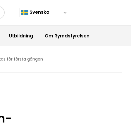
Svenska
kknapp
Utbildning
Om Rymdstyrelsen
tas för första gången
in-