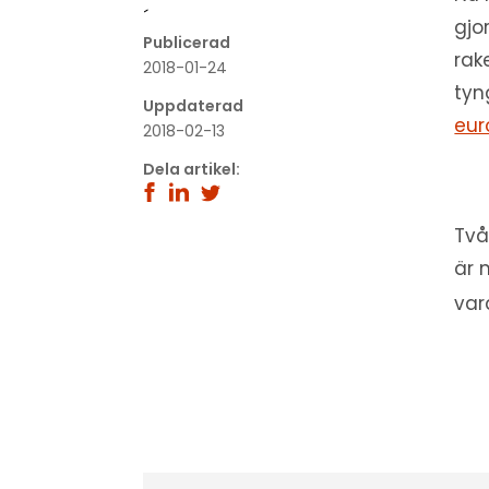
´
gjo
Publicerad
rak
2018-01-24
tyn
Uppdaterad
eur
2018-02-13
Dela artikel:
Två
är
var