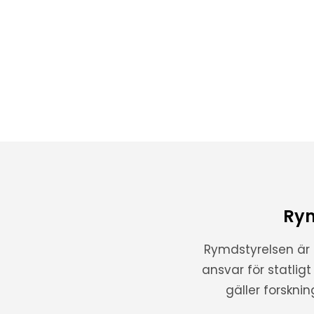
Rym
Rymdstyrelsen är
ansvar för statlig
gäller forskni