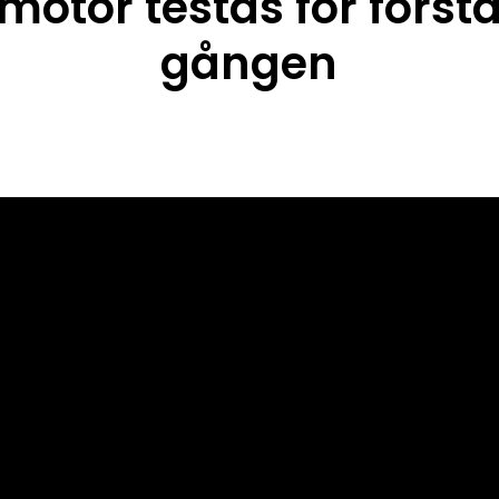
motor testas för först
gången