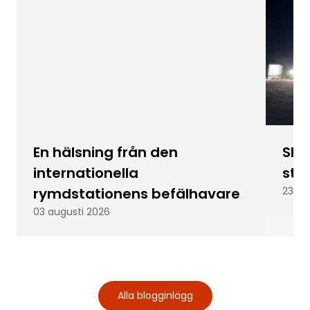
En hälsning från den
Skic
internationella
stu
rymdstationens befälhavare
23 ju
03 augusti 2026
Alla blogginlägg