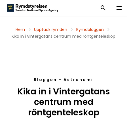
Visa och dölj
Visa 
Hem
Upptäck rymden
Rymdbloggen
Kika in i Vintergatans centrum med röntgenteleskop
Bloggen - Astronomi
Kika in i Vintergatans
centrum med
röntgenteleskop