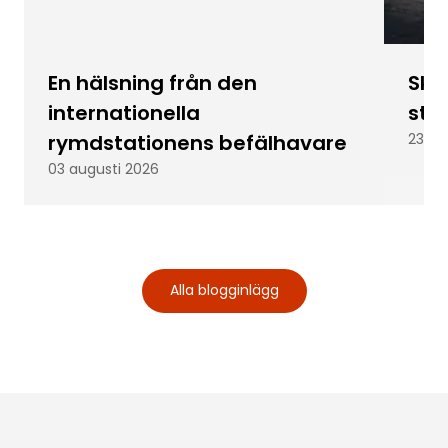
En hälsning från den
Skic
internationella
stu
rymdstationens befälhavare
23 ju
03 augusti 2026
Alla blogginlägg