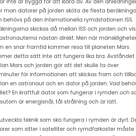
or inte är byggd för att klara av. Av den anledninge
er man datorer på jorden sköta de flesta beräkning
 behövs på den internationella rymdstationen ISS.
äkningarna skickas då mellan ISS och jorden och vi
 astronauterna nästan direkt. Men när mänsklighete
m en snar framtid kommer resa till planeten Mars
mer detta sätt inte att fungera lika bra. Avståndet
lan Mars och jorden gör att det skulle ta över
minuter för informationen att skickas fram och tillb
lan en astronaut och en dator på jorden. Vad behö
ället? En kraftfull dator som fungerar i rymden och 
sutom är energisnål, tål strålning och är lätt.
 utveckla teknik som ska fungera i rymden är dyrt. D
orer som sitter i satelliter och rymdfarkoster måste