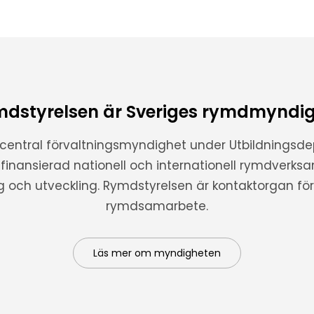
dstyrelsen är Sveriges rymdmyndi
 central förvaltningsmyndighet under Utbildnings
t finansierad nationell och internationell rymdverks
ng och utveckling. Rymdstyrelsen är kontaktorgan för 
rymdsamarbete.
Läs mer om myndigheten