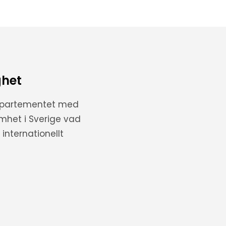
ghet
departementet med
amhet i Sverige vad
internationellt