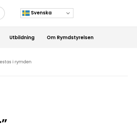
Svenska
kknapp
Utbildning
Om Rymdstyrelsen
testas i rymden
r”