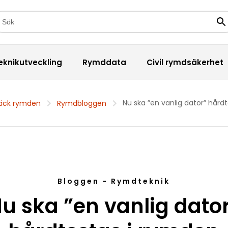
kfält
Sö
eknikutveckling
Rymddata
Civil rymdsäkerhet
Nu ska ”en vanlig dator” hård
äck rymden
Rymdbloggen
Bloggen - Rymdteknik
u ska ”en vanlig dato