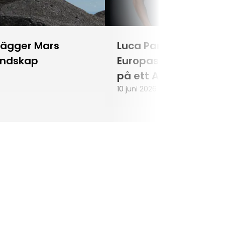
lägger Mars
Luca Parmitano blir
andskap
Europas första astr
på ett Artemisuppd
10 juni 2026