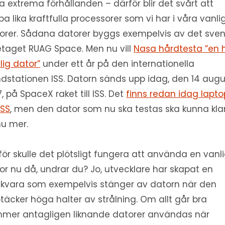
ra extrema förhållanden – därför blir det svårt att
pa lika kraftfulla processorer som vi har i våra vanli
orer. Sådana datorer byggs exempelvis av det sve
etaget RUAG Space. Men nu vill
Nasa hårdtesta ”en h
lig dator”
under ett år på den internationella
dstationen ISS. Datorn sänds upp idag, den 14 augu
7, på SpaceX raket till ISS. Det
finns redan idag lapto
ISS
, men den dator som nu ska testas ska kunna kla
u mer.
för skulle det plötsligt fungera att använda en vanl
or nu då, undrar du? Jo, utvecklare har skapat en
kvara som exempelvis stänger av datorn när den
täcker höga halter av strålning. Om allt går bra
mer antagligen liknande datorer användas när