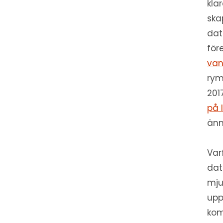
kla
ska
dat
för
van
rym
201
på 
änn
Var
dat
mju
upp
kom