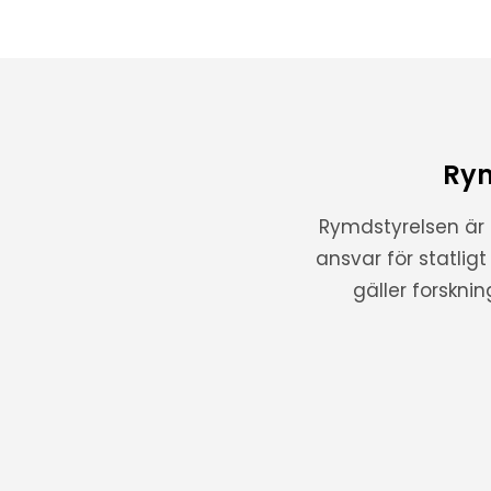
Rym
Rymdstyrelsen är
ansvar för statlig
gäller forskni