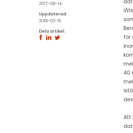
dat
2017-08-14
låt
Uppdaterad
som
2018-03-15
Ber
Dela artikel:
för
ino
kom
mel
40 
mel
ist
des
Att
dat