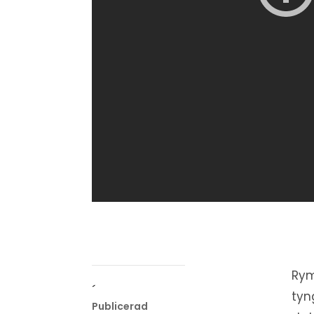
Rym
´
tyn
Publicerad