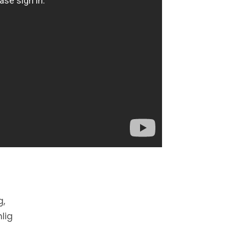
g,
lig