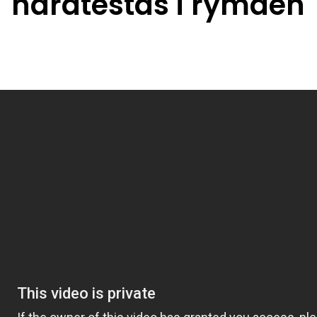
hårdtestas i rymden