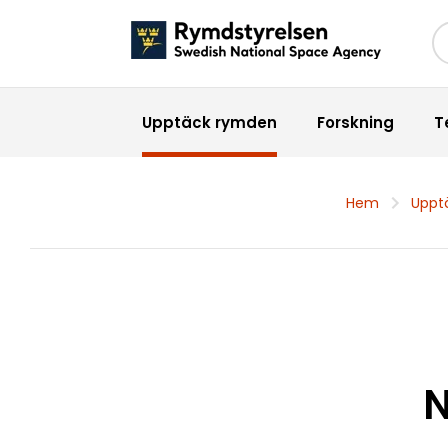
Sö
Upptäck rymden
Forskning
T
Hem
Uppt
N